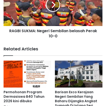
kali dan tidak mencemarkan alam serta tidak merbahaya
m
B
a
I
kepada kesihatan,” kata Arul Kumar.
h
S
m
U
e
K
s
M
r
RAGBI SUKMA: Negeri Sembilan belasah Perak
A
a
10-0
:
b
N
e
e
Related Articles
r
g
s
e
a
r
m
i
a
S
m
e
a
m
s
b
y
i
Permohonan Program
Barisan Exco Kerajaan
a
l
Dermasiswa B40 Tahun
Negeri Sembilan Yang
r
a
2026 kini dibuka
Baharu Dijangka Angkat
a
Sumpah Di Istana Seri
n