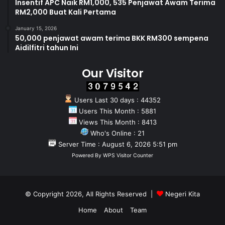
Insentif APC Naik RM1,000, 535 Penjawat Awam Terima
“Tetapi beberapa kedai atau gerai di luar pasaraya tersebut
RM2,000 Buat Kali Pertama
masih menggunakan beg plastik dan Majlis Bandaraya
January 15, 2026
Seremban telah memberikan notis kepada mereka,” ulas
50,000 penjawat awam terima BKK RM300 sempena
Arul Kumar.
Aidilfitri tahun Ini
Our Visitor
Arul Kumar
Users Last 30 days : 44352
Users This Month : 5881
Views This Month : 8413
Who's Online : 21
Server Time : August 6, 2026 5:51 pm
Powered By
WPS Visitor Counter
© Copyright 2026, All Rights Reserved |
Negeri Kita
Home
About
Team