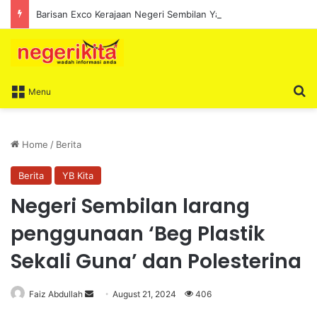
Barisan Exco Kerajaan Negeri Sembilan Yang Baharu Dijangka Angkat Sumpah Di Istana Seri Menanti Esok
S
Menu
Home
/
Berita
Berita
YB Kita
Negeri Sembilan larang
penggunaan ‘Beg Plastik
Sekali Guna’ dan Polesterina
Faiz Abdullah
S
August 21, 2024
406
e