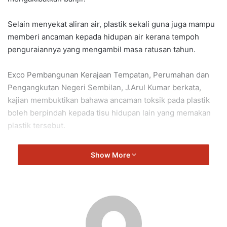
Selain menyekat aliran air, plastik sekali guna juga mampu
memberi ancaman kepada hidupan air kerana tempoh
penguraiannya yang mengambil masa ratusan tahun.
Exco Pembangunan Kerajaan Tempatan, Perumahan dan
Pengangkutan Negeri Sembilan, J.Arul Kumar berkata,
kajian membuktikan bahawa ancaman toksik pada plastik
boleh berpindah kepada tisu hidupan lain yang memakan
plastik tersebut.
Pembakaran bahan plastik pula akan menghasilkan gas
Show More
berbahaya seperti nitrogen oxides dan sulfur dioxide.
Justeru itu, ‘Larangan Penggunaan Beg Plastik Sekali
Guna, Polesterina serta Penggunaan Penyedut Minuman
(hanya) Atas Permintaan” di seluruh Negeri Sembilan telah
dikeluarkan sejak 05 Oktober 2022.