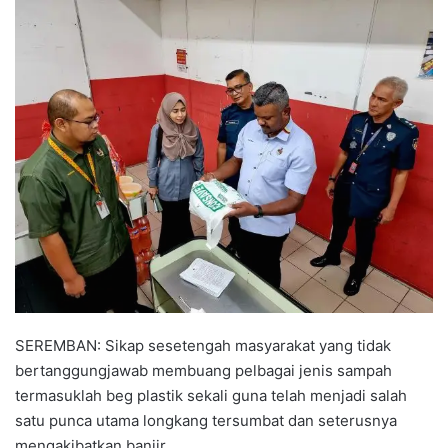
n
d
a
n
e
m
a
i
l
SEREMBAN: Sikap sesetengah masyarakat yang tidak
bertanggungjawab membuang pelbagai jenis sampah
termasuklah beg plastik sekali guna telah menjadi salah
satu punca utama longkang tersumbat dan seterusnya
mengakibatkan banjir.