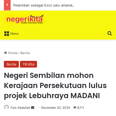
Pelantikan sebagai Exco satu amanah besar – Siow Kong Choon
S
Menu
Home
/
Berita
Berita
YB Kita
Negeri Sembilan mohon
Kerajaan Persekutuan lulus
projek Lebuhraya MADANI
Faiz Abdullah
S
November 20, 2024
8,111
e