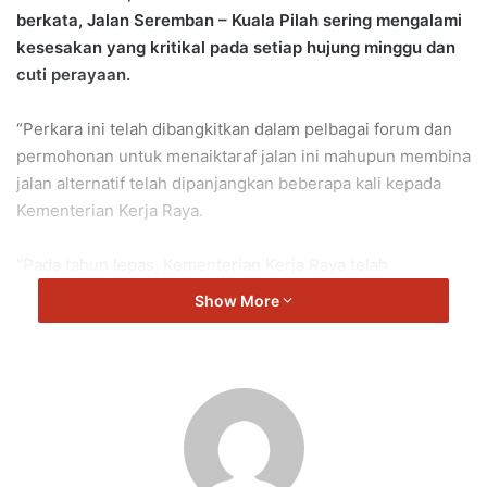
berkata, Jalan Seremban – Kuala Pilah sering mengalami
kesesakan yang kritikal pada setiap hujung minggu dan
cuti perayaan.
“Perkara ini telah dibangkitkan dalam pelbagai forum dan
permohonan untuk menaiktaraf jalan ini mahupun membina
jalan alternatif telah dipanjangkan beberapa kali kepada
Kementerian Kerja Raya.
“Pada tahun lepas, Kementerian Kerja Raya telah
melaksanakan Kajian Laluan Alternatif Jalan Seremban –
Show More
Kuala Pilah (FT051) yang melibatkan koridor kajian di
kawasan Kuala Pilah dan kawasan sekitarnya yang
merangkumi kawasan Seremban dan Jempol.
“Kajian ini telah dimulakan pada Julai 2022 dan telah pun
siap sepenuhnya pada Julai 2023,” kata Aminuddin.