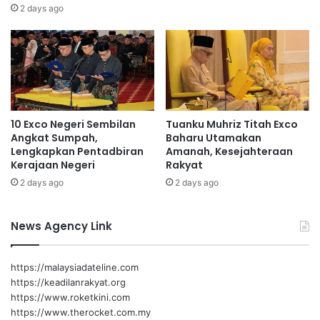
L
a
2 days ago
Ketiga Belas (RMK-13) Bersama Kerajaan Negeri Sembilan
U
n
di Lexis Hibiscus, Port Dickson.
S
k
d
u
i
a
Turut hadir memberi taklimat, Menteri Ekonomi, Rafizi
N
l
Ramli.
i
i
l
t
10 Exco Negeri Sembilan
Tuanku Muhriz Titah Exco
a
i
Angkat Sumpah,
Baharu Utamakan
i
k
Lengkapkan Pentadbiran
Amanah, Kesejahteraan
b
e
Kerajaan Negeri
Rakyat
a
h
2 days ago
2 days ago
k
i
a
d
l
u
News Agency Link
d
p
i
a
b
n
https://malaysiadateline.com
i
g
https://keadilanrakyat.org
n
o
https://www.roketkini.com
a
l
https://www.therocket.com.my