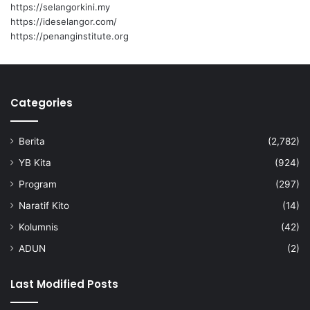
o
https://selangorkini.my
n
https://ideselangor.com/
g
https://penanginstitute.org
a
n
m
u
Categories
a
l
a
Berita
(2,782)
f
YB Kita
(924)
Program
(297)
Naratif Kito
(14)
Kolumnis
(42)
ADUN
(2)
Last Modified Posts