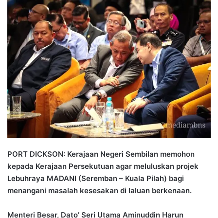
n
d
a
n
e
m
a
i
l
PORT DICKSON: Kerajaan Negeri Sembilan memohon
kepada Kerajaan Persekutuan agar meluluskan projek
Lebuhraya MADANI (Seremban – Kuala Pilah) bagi
menangani masalah kesesakan di laluan berkenaan.
Menteri Besar, Dato’ Seri Utama Aminuddin Harun