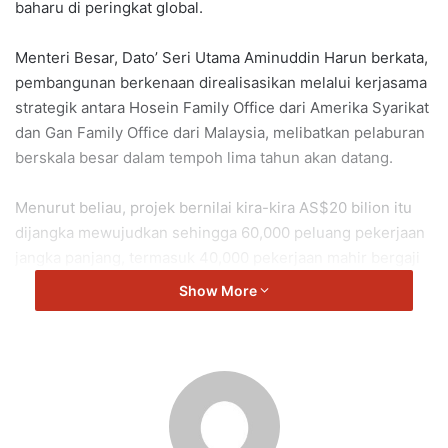
baharu di peringkat global.
Menteri Besar, Dato’ Seri Utama Aminuddin Harun berkata,
pembangunan berkenaan direalisasikan melalui kerjasama
strategik antara Hosein Family Office dari Amerika Syarikat
dan Gan Family Office dari Malaysia, melibatkan pelaburan
berskala besar dalam tempoh lima tahun akan datang.
Menurut beliau, projek bernilai kira-kira AS$20 bilion itu
dijangka mewujudkan sehingga 60,000 peluang pekerjaan
jangka panjang, termasuk 40,000 pekerjaan mahir bergaji
tinggi serta 20,000 peluang pekerjaan tidak langsung
Show More
merangkumi pelbagai industri sokongan.
“Bandar ini akan dibangunkan sebagai ekosistem teknologi
lengkap, meliputi kemudahan penyepaduan cip fotonik,
kilang interposer kaca dan pandu gelombang, barisan
pemasangan sistem pengkomputeran AI, pusat