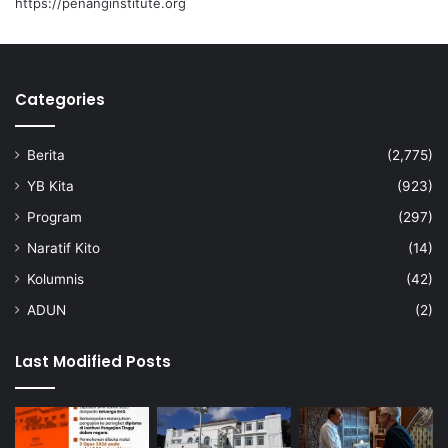
https://penanginstitute.org
Categories
Berita
(2,775)
YB Kita
(923)
Program
(297)
Naratif Kito
(14)
Kolumnis
(42)
ADUN
(2)
Last Modified Posts