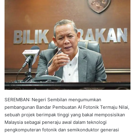
n
d
a
n
e
m
a
i
l
SEREMBAN: Negeri Sembilan mengumumkan
pembangunan Bandar Pembuatan AI Fotonik Termaju Nilai,
sebuah projek berimpak tinggi yang bakal memposisikan
Malaysia sebagai peneraju awal dalam teknologi
pengkomputeran fotonik dan semikonduktor generasi