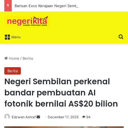
Barisan Exco Kerajaan Negeri Sembilan Yang Baharu Dijangka Angkat Sumpah Di Istana Seri Menanti Esok
S
Menu
Home
/
Berita
Berita
Negeri Sembilan perkenal
bandar pembuatan AI
fotonik bernilai AS$20 bilion
Edzwan Ashraf
S
December 17, 2025
94
e