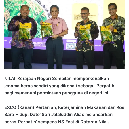
d
a
n
e
m
a
i
l
NILAI: Kerajaan Negeri Sembilan memperkenalkan
jenama beras sendiri yang dikenali sebagai ‘Perpatih’
bagi memenuhi permintaan pengguna di negeri ini.
EXCO (Kanan) Pertanian, Keterjaminan Makanan dan Kos
Sara Hidup, Dato’ Seri Jalaluddin Alias melancarkan
beras ‘Perpatih’ sempena NS Fest di Dataran Nilai.