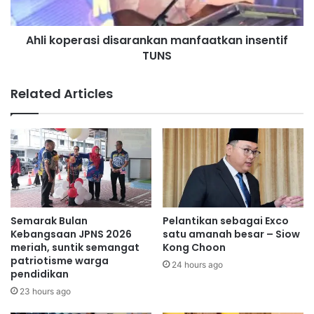
a
e
n
r
,
Ahli koperasi disarankan manfaatkan insentif
NS Fest
Jalaluddin
a
p
TUNS
s
l
i
a
d
Related Articles
t
i
f
s
o
a
r
r
m
a
p
n
r
k
o
a
m
n
Semarak Bulan
Pelantikan sebagai Exco
o
m
Kebangsaan JPNS 2026
satu amanah besar – Siow
s
a
meriah, suntik semangat
Kong Choon
i
patriotisme warga
n
24 hours ago
pendidikan
p
f
r
a
23 hours ago
o
a