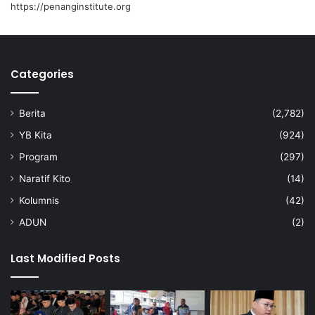
https://penanginstitute.org
l
a
n
Categories
Berita
(2,782)
YB Kita
(924)
Program
(297)
Naratif Kito
(14)
Kolumnis
(42)
ADUN
(2)
Last Modified Posts