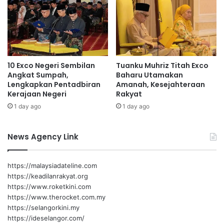
d
t
u
k
k
a
u
n
s
i
a
n
10 Exco Negeri Sembilan
Tuanku Muhriz Titah Exco
h
s
Angkat Sumpah,
Baharu Utamakan
a
e
Lengkapkan Pentadbiran
Amanah, Kesejahteraan
w
n
Kerajaan Negeri
Rakyat
a
t
1 day ago
1 day ago
n
i
N
f
e
T
News Agency Link
g
U
e
N
r
S
https://malaysiadateline.com
i
https://keadilanrakyat.org
S
https://www.roketkini.com
e
https://www.therocket.com.my
m
https://selangorkini.my
b
https://ideselangor.com/
i