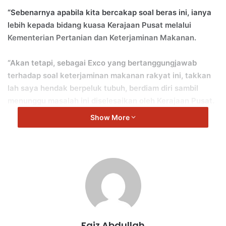
“Sebenarnya apabila kita bercakap soal beras ini, ianya
lebih kepada bidang kuasa Kerajaan Pusat melalui
Kementerian Pertanian dan Keterjaminan Makanan.
“Akan tetapi, sebagai Exco yang bertanggungjawab
terhadap soal keterjaminan makanan rakyat ini, takkan
lah saya hendak berpeluk tubuh, berdiam diri sambil
menunggu masalah ini diselesaikan oleh Kerajaan Pusat.
Show More
“Bagi menunjukkan Kerajaan Negeri serius dalam
membangunkan industro padi ini, Kerajaan Negeri telah
mengambil inisiatif untuk melancarkan beras jenama
sendiri yang dapat menonjolkan identiti Negeri Sembilan.
“Beras Perpatih ini akan mula kita jual melalui Jualan
Negeri Sembilan Prihatin di seluruh Negeri Sembilan
mengikut jadual yang telah ditetapkan,” jelas Jalaluddin
Faiz Abdullah