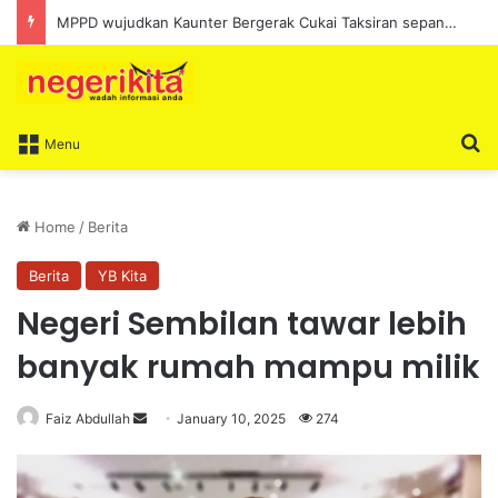
MPPD wujudkan Kaunter Bergerak Cukai Taksiran sepanjang Ogos
S
Menu
Home
/
Berita
Berita
YB Kita
Negeri Sembilan tawar lebih
banyak rumah mampu milik
Faiz Abdullah
S
January 10, 2025
274
e
n