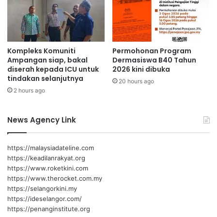
a
n
k
u
Kompleks Komuniti
Permohonan Program
A
Ampangan siap, bakal
Dermasiswa B40 Tahun
m
diserah kepada ICU untuk
2026 kini dibuka
p
tindakan selanjutnya
u
20 hours ago
2 hours ago
a
n
N
News Agency Link
a
j
i
https://malaysiadateline.com
h
https://keadilanrakyat.org
a
https://www.roketkini.com
h
https://www.therocket.com.my
https://selangorkini.my
https://ideselangor.com/
https://penanginstitute.org