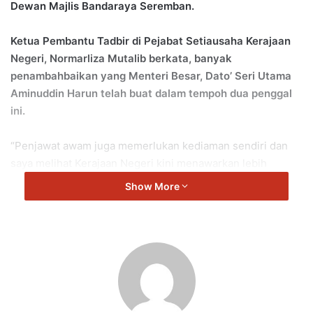
Dewan Majlis Bandaraya Seremban.
Ketua Pembantu Tadbir di Pejabat Setiausaha Kerajaan
Negeri, Normarliza Mutalib berkata, banyak
penambahbaikan yang Menteri Besar, Dato’ Seri Utama
Aminuddin Harun telah buat dalam tempoh dua penggal
ini.
“Penjawat awam juga memerlukan kediaman sendiri dan
saya melihat Kerajaan Negeri kini menawarkan lebih
banyak Rumah Mampu Milik.
Show More
“Saya nampak Rumah Mampu Milik bukan sahaja
ditawarkan di daerah Seremban, malah di daerah-daerah
lain di Negeri Sembilan.
“Semua orang mengambil peluang ini untuk memiliki
rumah sendiri,” kata Normaliza.