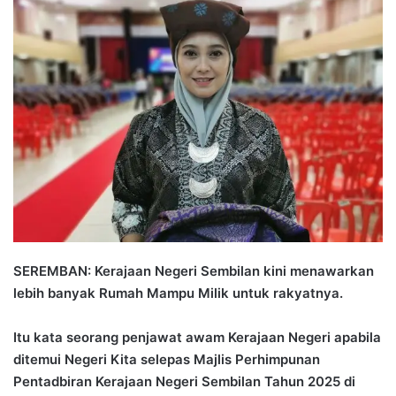
d
a
n
e
m
a
i
l
SEREMBAN: Kerajaan Negeri Sembilan kini menawarkan
lebih banyak Rumah Mampu Milik untuk rakyatnya.
Itu kata seorang penjawat awam Kerajaan Negeri apabila
ditemui Negeri Kita selepas Majlis Perhimpunan
Pentadbiran Kerajaan Negeri Sembilan Tahun 2025 di