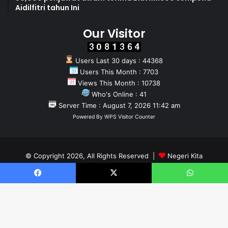
Aidilfitri tahun Ini
Our Visitor
Users Last 30 days : 44368
Users This Month : 7703
Views This Month : 10738
Who's Online : 41
Server Time : August 7, 2026 11:42 am
Powered By
WPS Visitor Counter
© Copyright 2026, All Rights Reserved |
Negeri Kita
Home
About
Team
Facebook
X
WhatsApp
Facebook
X
YouTube
Instagram
WhatsApp
B