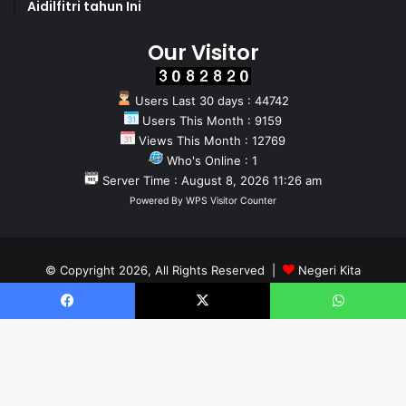
Aidilfitri tahun Ini
Our Visitor
Users Last 30 days : 44742
Users This Month : 9159
Views This Month : 12769
Who's Online : 1
Server Time : August 8, 2026 11:26 am
Powered By
WPS Visitor Counter
© Copyright 2026, All Rights Reserved |
Negeri Kita
Home
About
Team
Facebook
X
WhatsApp
Facebook
X
YouTube
Instagram
WhatsApp
B