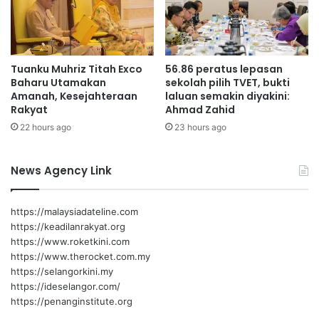
t
m
u
a
k
t
e
a
Tuanku Muhriz Titah Exco
56.86 peratus lepasan
s
n
Baharu Utamakan
sekolah pilih TVET, bukti
a
d
Amanah, Kesejahteraan
laluan semakin diyakini:
l
a
Rakyat
Ahmad Zahid
a
n
22 hours ago
23 hours ago
h
d
a
a
n
l
News Agency Link
a
m
n
https://malaysiadateline.com
e
https://keadilanrakyat.org
g
https://www.roketkini.com
e
https://www.therocket.com.my
r
https://selangorkini.my
i
https://ideselangor.com/
https://penanginstitute.org