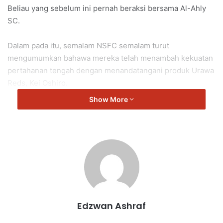
Beliau yang sebelum ini pernah beraksi bersama Al-Ahly
SC.
Dalam pada itu, semalam NSFC semalam turut
mengumumkan bahawa mereka telah menambah kekuatan
pertahanan tengah dengan menandatangani produk Urawa
Reds, Kei Oshiro.
Show More
Ketinggian 182cm yang dimiliki beliau sudah pasti dapat
membantu pasukan Jang.
Selain itu, beliau juga merupakan rakan sepasukan Mio
Tsuneyasu di Gainare Tottori.
NSFC
Edzwan Ashraf