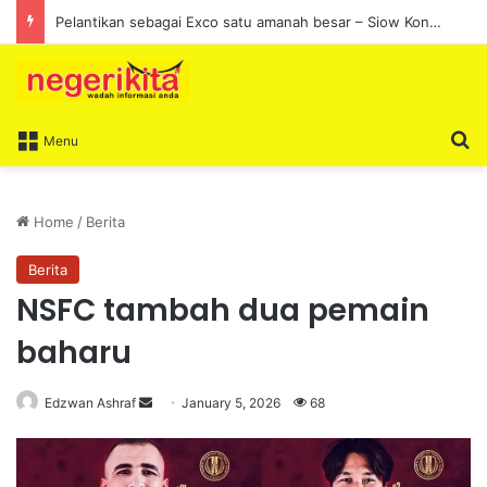
Pelantikan sebagai Exco satu amanah besar – Siow Kong Choon
S
Menu
Home
/
Berita
Berita
NSFC tambah dua pemain
baharu
Edzwan Ashraf
S
January 5, 2026
68
e
n
d