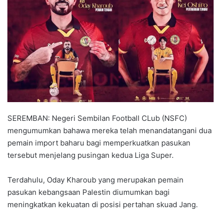
a
n
e
m
a
i
l
SEREMBAN: Negeri Sembilan Football CLub (NSFC)
mengumumkan bahawa mereka telah menandatangani dua
pemain import baharu bagi memperkuatkan pasukan
tersebut menjelang pusingan kedua Liga Super.
Terdahulu, Oday Kharoub yang merupakan pemain
pasukan kebangsaan Palestin diumumkan bagi
meningkatkan kekuatan di posisi pertahan skuad Jang.