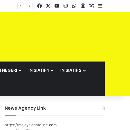
Facebook
X
YouTube
Instagram
WhatsApp
Log In
Random Article
Sidebar
N NEGERI
INISIATIF 1
INISIATIF 2
News Agency Link
https://malaysiadateline.com