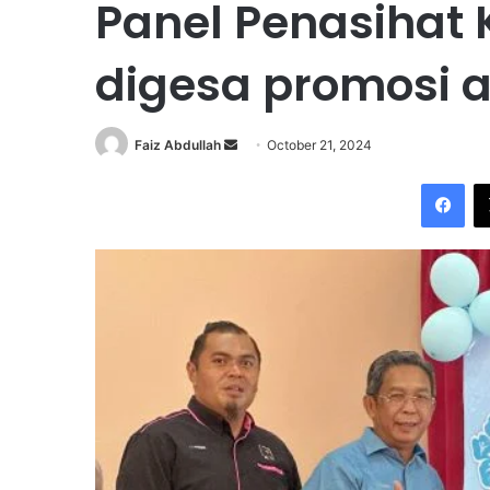
Panel Penasihat 
digesa promosi 
Faiz Abdullah
S
October 21, 2024
e
Facebook
n
d
a
n
e
m
a
i
l