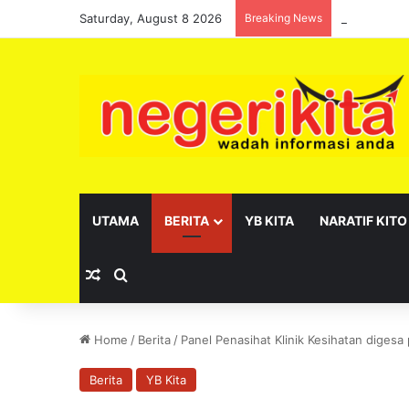
Saturday, August 8 2026
Breaking News
Pelantikan 
UTAMA
BERITA
YB KITA
NARATIF KITO
Random Article
Search for
Home
/
Berita
/
Panel Penasihat Klinik Kesihatan digesa
Berita
YB Kita