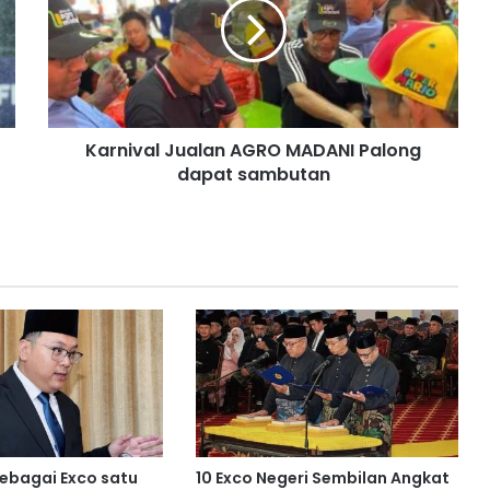
n
i
v
a
l
J
Karnival Jualan AGRO MADANI Palong
u
dapat sambutan
a
l
a
n
A
G
R
O
M
A
D
A
N
I
sebagai Exco satu
10 Exco Negeri Sembilan Angkat