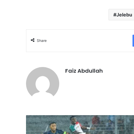
Jelebu
Share
Faiz Abdullah
A
n
n