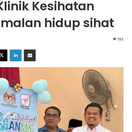
Klinik Kesihatan
amalan hidup sihat
183
X
LinkedIn
Share via Email