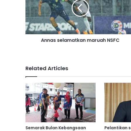
a
s
s
e
l
a
Annas selamatkan maruah NSFC
m
a
t
k
a
Related Articles
n
m
a
r
u
a
h
N
S
F
Semarak Bulan Kebangsaan
Pelantikan 