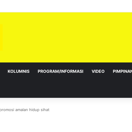
sebagai Exco satu amanah besar – Siow Kong Choon
KOLUMNIS
PROGRAM/INFORMASI
VIDEO
PIMPINA
 promosi amalan hidup sihat