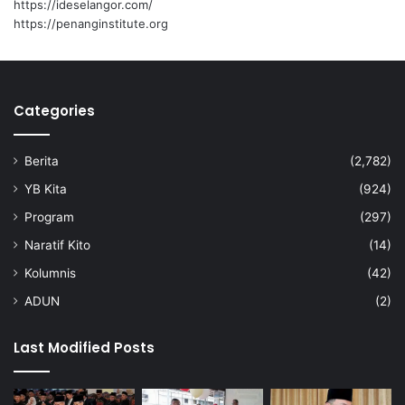
https://ideselangor.com/
o
https://penanginstitute.org
n
Categories
Anwar
Google
Berita
(2,782)
YB Kita
(924)
Program
(297)
Naratif Kito
(14)
Kolumnis
(42)
ADUN
(2)
Last Modified Posts