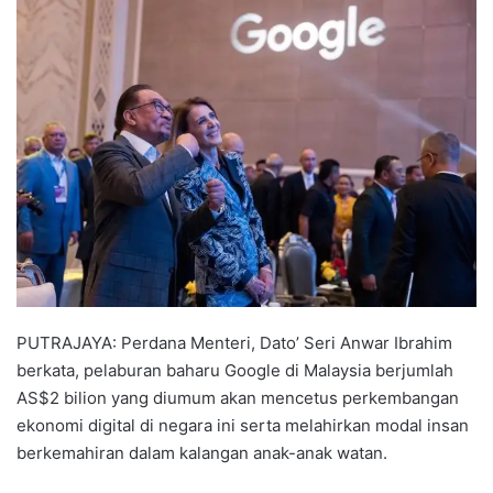
n
d
a
n
e
m
a
i
l
PUTRAJAYA: Perdana Menteri, Dato’ Seri Anwar Ibrahim
berkata, pelaburan baharu Google di Malaysia berjumlah
AS$2 bilion yang diumum akan mencetus perkembangan
ekonomi digital di negara ini serta melahirkan modal insan
berkemahiran dalam kalangan anak-anak watan.