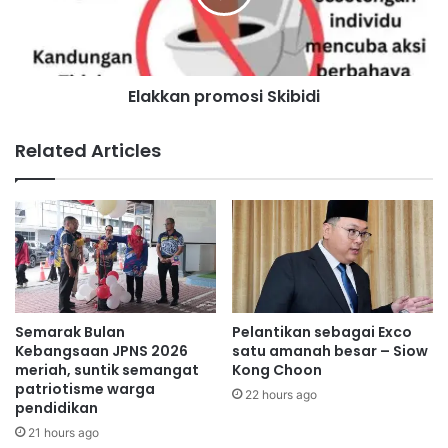
t
a
e
n
k
p
n
r
o
Elakkan promosi Skibidi
o
l
m
o
o
Related Articles
g
s
i
i
d
S
u
k
n
i
i
b
a
i
d
d
i
i
Semarak Bulan
Pelantikan sebagai Exco
Anwar berkata demikian selepas menerima kunjungan
M
Kebangsaan JPNS 2026
satu amanah besar – Siow
hormat Presiden dan Ketua Pegawai Pelaburan Alphabet
a
meriah, suntik semangat
Kong Choon
l
patriotisme warga
dan Google, Ruth Porat bersama delegasi.
22 hours ago
pendidikan
a
y
21 hours ago
Anwar dan Porat seterusnya menghadiri Majlis Mantap