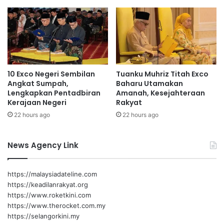
s
Malaysia Bersama AI anjuran syarikat gergasi teknologi
i
tersebut.
a
b
e
“Majlis ini membuka tirai kepada pengutuhan kerjasama
r
antara Malaysia dan Google bagi mengorak langkah ke arah
j
memperkukuh penguasaan ekonomi digital dan
10 Exco Negeri Sembilan
Tuanku Muhriz Titah Exco
u
kecerdasan buatan (AI) di negara ini,” ujar Anwar.
Angkat Sumpah,
Baharu Utamakan
m
Lengkapkan Pentadbiran
Amanah, Kesejahteraan
l
Kerajaan Negeri
Rakyat
a
22 hours ago
22 hours ago
h
R
M
News Agency Link
7
0
.
https://malaysiadateline.com
3
https://keadilanrakyat.org
b
https://www.roketkini.com
i
https://www.therocket.com.my
l
https://selangorkini.my
i