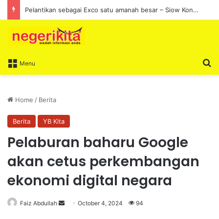
Pelantikan sebagai Exco satu amanah besar – Siow Kong Choon
S
Menu
Home
/
Berita
Berita
YB Kita
Pelaburan baharu Google
akan cetus perkembangan
ekonomi digital negara
Faiz Abdullah
S
October 4, 2024
94
e