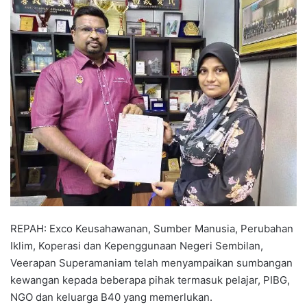
n
d
a
n
e
m
a
i
l
REPAH: Exco Keusahawanan, Sumber Manusia, Perubahan
Iklim, Koperasi dan Kepenggunaan Negeri Sembilan,
Veerapan Superamaniam telah menyampaikan sumbangan
kewangan kepada beberapa pihak termasuk pelajar, PIBG,
NGO dan keluarga B40 yang memerlukan.