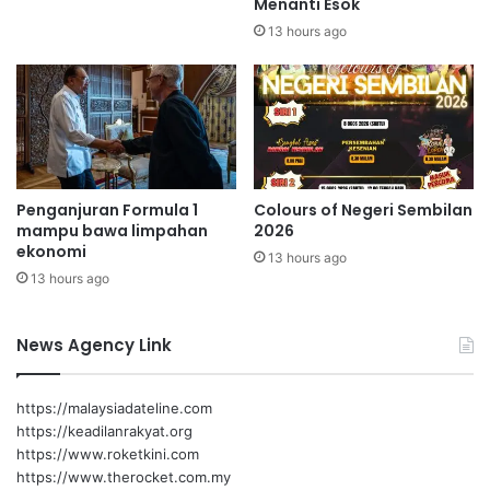
Menanti Esok
u
a
l
n
13 hours ago
a
M
n
A
d
R
e
A
p
N
a
e
n
g
Penganjuran Formula 1
Colours of Negeri Sembilan
e
mampu bawa limpahan
2026
r
ekonomi
13 hours ago
i
13 hours ago
S
e
m
News Agency Link
b
i
l
https://malaysiadateline.com
a
https://keadilanrakyat.org
n
https://www.roketkini.com
2
https://www.therocket.com.my
0