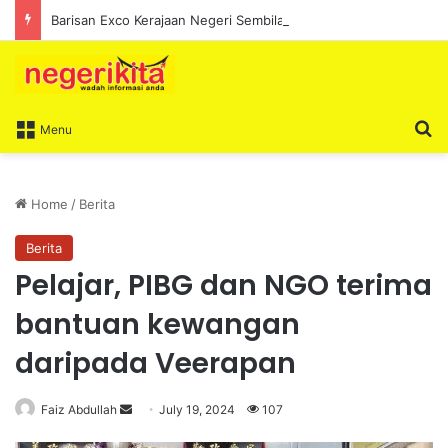
Barisan Exco Kerajaan Negeri Sembilan Yang Baharu Dijangka Angkat Sumpah Di Istana Seri Menanti Esok
S
Menu
Home
/
Berita
Berita
Pelajar, PIBG dan NGO terima
bantuan kewangan
daripada Veerapan
Faiz Abdullah
S
July 19, 2024
107
e