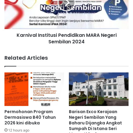
S
i
r
v
i
a
K
l
a
I
m
Karnival Institusi Pendidikan MARA Negeri
n
b
Sembilan 2024
s
a
t
n
i
Related Articles
a
t
k
u
a
s
n
i
s
P
e
e
l
n
e
d
s
i
Permohonan Program
Barisan Exco Kerajaan
a
d
Dermasiswa B40 Tahun
Negeri Sembilan Yang
i
i
2026 kini dibuka
Baharu Dijangka Angkat
b
Sumpah Di Istana Seri
k
12 hours ago