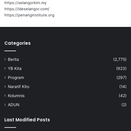
https://selangorkini.my
2
https://ideselangor.com/
4
https://penanginstitute.org
Categories
Berita
(2,775)
YB Kita
(923)
Program
(297)
Naratif Kito
(14)
Kolumnis
(42)
ADUN
(2)
Last Modified Posts