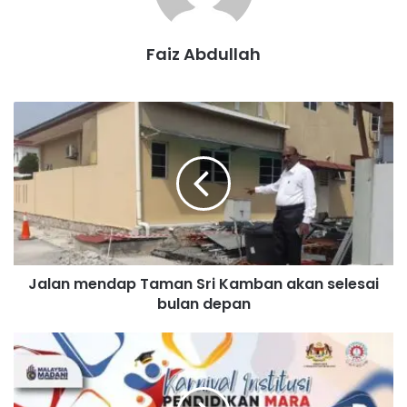
Faiz Abdullah
J
a
l
a
n
m
e
n
d
Jalan mendap Taman Sri Kamban akan selesai
a
bulan depan
p
T
a
K
m
a
a
r
n
n