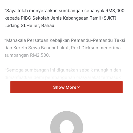
“Saya telah menyerahkan sumbangan sebanyak RM3,000
kepada PIBG Sekolah Jenis Kebangsaan Tamil (SJKT)
Ladang St.Helier, Bahau.
“Manakala Persatuan Kebajikan Pemandu-Pemandu Teksi
dan Kereta Sewa Bandar Lukut, Port Dickson menerima
sumbangan RM2,500.
“Semoga sumbangan ini digunakan sebaik mungkin dan
dimanfaatkan demi pembangunan masyarakat termasuk
golongan pelajar,” kata Veerapan yang juga ADUN Repah.
Show More
Repah
Veerapan