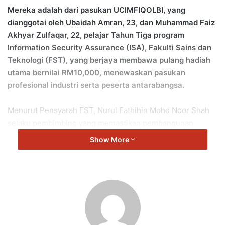
Mereka adalah dari pasukan UCIMFIQOLBI, yang
dianggotai oleh Ubaidah Amran, 23, dan Muhammad Faiz
Akhyar Zulfaqar, 22, pelajar Tahun Tiga program
Information Security Assurance (ISA), Fakulti Sains dan
Teknologi (FST), yang berjaya membawa pulang hadiah
utama bernilai RM10,000, menewaskan pasukan
profesional industri serta peserta antarabangsa.
Menurut Pensyarah FST, Nurul Fathihin Mohd Noor Shah
selaku pembimbing yang memastikan pembangunan
inovasi dapat disiapkan mengikut keperluan teknikal dan
Show More
kepatuhan syariah yang ditetapkan berkata, kejayaan
pasukan UCIMFIQOLBI menjadi lebih signifikan apabila
mereka berjaya menewaskan 10 pasukan terbaik yang turut
melibatkan penyertaan daripada pihak industri dan
profesional.
“Kejayaan ini mencerminkan kekuatan integrasi ilmu Islam