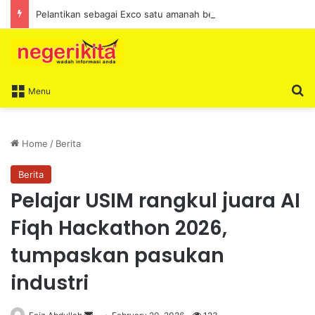
Pelantikan sebagai Exco satu amanah besar – Siow Kong Choon
S
Menu
Home
/
Berita
Berita
Pelajar USIM rangkul juara AI
Fiqh Hackathon 2026,
tumpaskan pasukan
industri