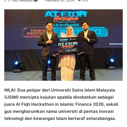
Faiz Abdullah
S
February 20, 2026
123
e
n
d
a
n
e
m
a
i
l
NILAI: Dua pelajar dari Universiti Sains Islam Malaysia
(USIM) mencipta kejutan apabila dinobatkan sebagai
juara AI Fiqh Hackathon in Islamic Finance 2026, sekali
gus mengharumkan nama universiti di pentas inovasi
teknologi dan kewangan Islam bertaraf antarabangsa.