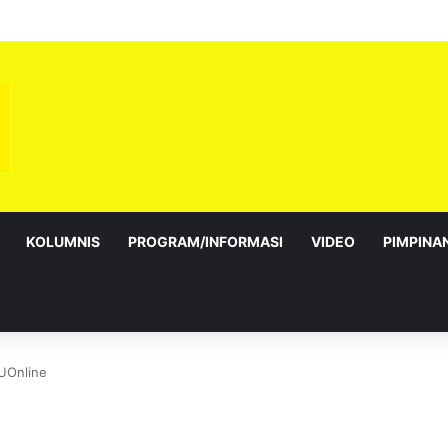
sebagai Exco satu amanah besar – Siow Kong Choon
KOLUMNIS
PROGRAM/INFORMASI
VIDEO
PIMPINA
UOnline