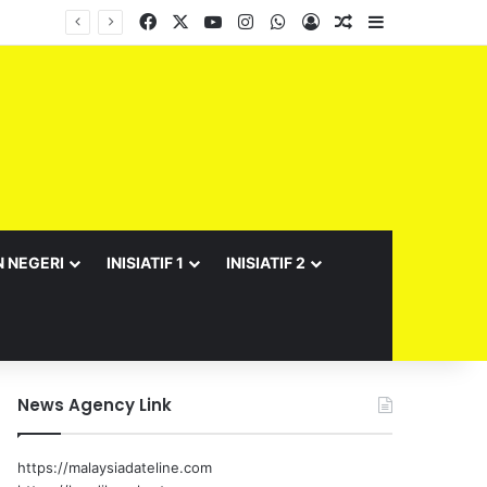
Facebook
X
YouTube
Instagram
WhatsApp
Log In
Random Article
Sidebar
N NEGERI
INISIATIF 1
INISIATIF 2
News Agency Link
https://malaysiadateline.com