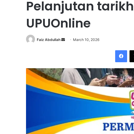
Pelanjutan tari
UPUOnline
Faiz Abdullah
S
March 10, 2026
e
Facebook
n
d
a
n
e
m
a
i
l