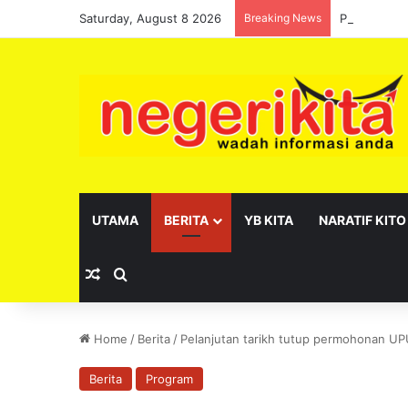
Saturday, August 8 2026
Breaking News
Pelantikan 
UTAMA
BERITA
YB KITA
NARATIF KITO
Random Article
Search for
Home
/
Berita
/
Pelanjutan tarikh tutup permohonan UP
Berita
Program