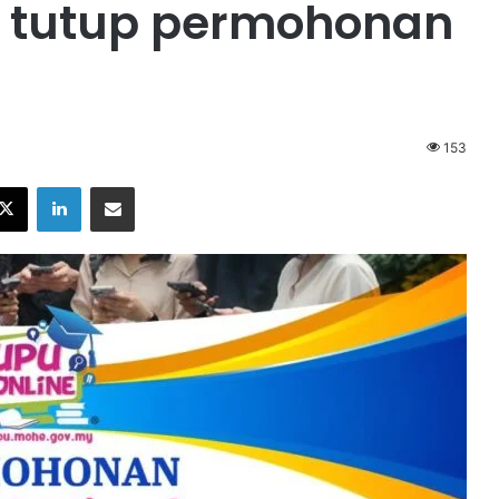
kh tutup permohonan
153
X
LinkedIn
Share via Email