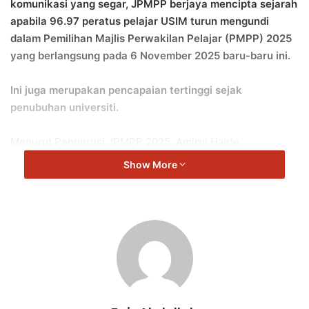
komunikasi yang segar, JPMPP berjaya mencipta sejarah
apabila 96.97 peratus pelajar USIM turun mengundi
dalam Pemilihan Majlis Perwakilan Pelajar (PMPP) 2025
yang berlangsung pada 6 November 2025 baru-baru ini.
Ini juga merupakan pencapaian tertinggi sejak
penubuhan universiti.
Menurut Pengerusi JPMPP 2025, Amirul Hairie
Muhammad, 22, pelajar Tahun 4, Fakulti Sains dan
Show More
Teknologi (FST), kejayaan ini merupakan hasil gabungan
strategi kreatif, semangat kerja berpasukan dan dedikasi
tinggi semua ahli JPMPP.
“Peranan JPMPP bukan sekadar mengurus pemilihan,
tetapi juga mencetuskan suasana politik kampus yang sihat
dan matang.