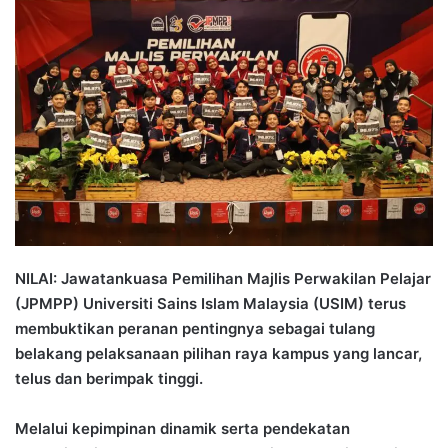
n
d
a
n
e
m
a
i
l
NILAI: Jawatankuasa Pemilihan Majlis Perwakilan Pelajar
(JPMPP) Universiti Sains Islam Malaysia (USIM) terus
membuktikan peranan pentingnya sebagai tulang
belakang pelaksanaan pilihan raya kampus yang lancar,
telus dan berimpak tinggi.
Melalui kepimpinan dinamik serta pendekatan