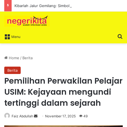
Kibarlah Jalur Gemilang: Simbol kedaulatan dan perpaduan bersama
S
Menu
Home
/
Berita
Berita
Pemilihan Perwakilan Pelajar
USIM: Kejayaan mengundi
tertinggi dalam sejarah
Faiz Abdullah
S
November 17, 2025
49
e