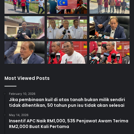
penjuru.
Fakulti Kejuruteraan dan Alam Bina (FKAB) pula
menyaksikan tiga penjuru.
Sementara itu, Muhammad Danish Suhailey dari FKP
memperoleh undi tertinggi sebanyak 7, 973 undi, diikuti
Nur Maisarah Hamdan dari FSU dengan 7, 009 undi.
Kejayaan luar biasa ini membuktikan bahawa JPMPP USIM
Most Viewed Posts
bukan sekadar jawatankuasa teknikal, tetapi sebuah
pasukan kepimpinan pelajar yang menjadi pemangkin
kepada demokrasi kampus yang matang, beretika dan
February 10, 2026
Jika pembinaan kuil di atas tanah bukan milik sendiri
berdaya fikir, seiring aspirasi USIM dalam melahirkan
tidak dihentikan, 50 tahun pun isu tidak akan selesai
Muslim profesional berjiwa kepimpinan dan berintegriti
May 14, 2026
tinggi.
Insentif APC Naik RM1,000, 535 Penjawat Awam Terima
RM2,000 Buat Kali Pertama