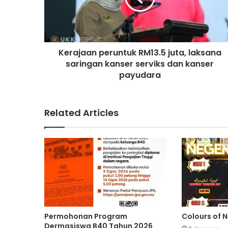
a
a
n
p
Kerajaan peruntuk RM13.5 juta, laksana
e
saringan kanser serviks dan kanser
r
u
payudara
n
t
u
Related Articles
k
R
M
1
3
.
5
j
u
t
Permohonan Program
Colours of 
a
Dermasiswa B40 Tahun 2026