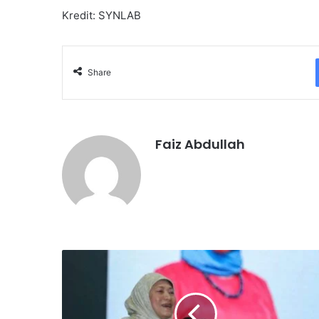
Kredit: SYNLAB
Share
Faiz Abdullah
K
e
r
a
j