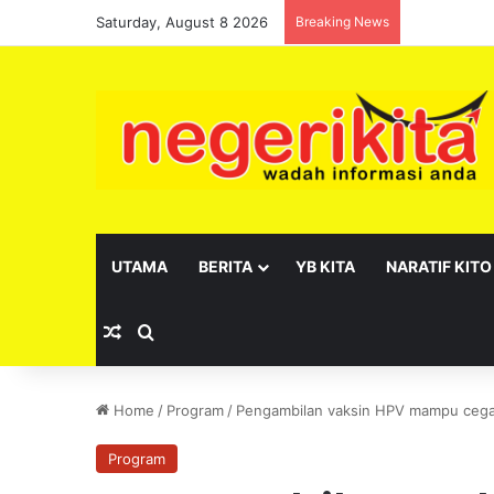
Saturday, August 8 2026
Breaking News
Pelantikan 
UTAMA
BERITA
YB KITA
NARATIF KITO
Random Article
Search for
Home
/
Program
/
Pengambilan vaksin HPV mampu cega
Program