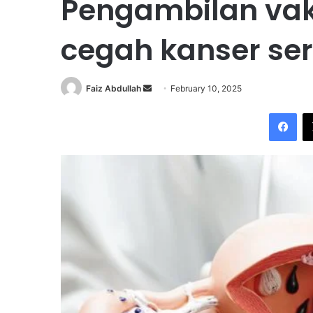
Pengambilan va
cegah kanser ser
Faiz Abdullah
S
February 10, 2025
e
Facebook
n
d
a
n
e
m
a
i
l