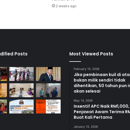
n
2 weeks ago
d
i
r
i
dified Posts
Most Viewed Posts
February 10, 2026
Jika pembinaan kuil di at
bukan milik sendiri tidak
dihentikan, 50 tahun pun i
akan selesai
May 14, 2026
Insentif APC Naik RM1,000,
Penjawat Awam Terima R
Buat Kali Pertama
January 15, 2026