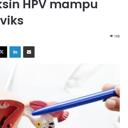
ksin HPV mampu
viks
168
X
LinkedIn
Share via Email