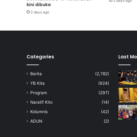
2 days ago
,
kini dibuka
l
2 days ago
a
k
s
a
n
a
s
Categories
Last Mo
a
r
Berita
(2,782)
i
n
YB Kita
(924)
g
Program
(297)
a
n
Naratif Kito
(14)
k
Kolumnis
(42)
a
n
ADUN
(2)
s
e