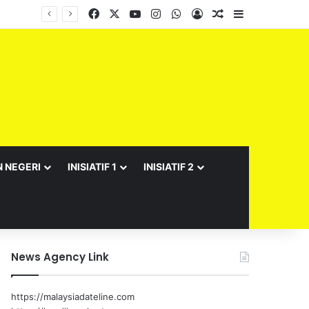
Facebook
X
YouTube
Instagram
WhatsApp
Log In
Random Article
Sidebar
N NEGERI
INISIATIF 1
INISIATIF 2
News Agency Link
https://malaysiadateline.com