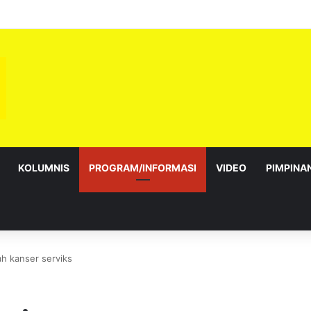
sebagai Exco satu amanah besar – Siow Kong Choon
KOLUMNIS
PROGRAM/INFORMASI
VIDEO
PIMPINA
h kanser serviks