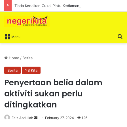
Tiada Kenaikan Cukai Pintu Kediaman Bagi Lima Tahun Akan Datang – Ismail Lasim
S
Menu
Home
/
Berita
Berita
YB Kita
Penyertaan belia dalam
aktiviti sukan perlu
ditingkatkan
Faiz Abdullah
S
February 27, 2024
126
e