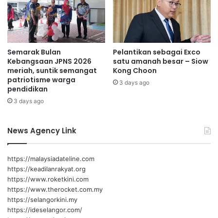
i
k
P
b
Mustapha
o
e
r
r
t
k
Semarak Bulan
Pelantikan sebagai Exco
D
h
Kebangsaan JPNS 2026
satu amanah besar – Siow
i
a
meriah, suntik semangat
Kong Choon
c
t
patriotisme warga
k
3 days ago
a
pendidikan
s
n
3 days ago
o
s
n
e
c
News Agency Link
a
r
a
https://malaysiadateline.com
p
https://keadilanrakyat.org
e
https://www.roketkini.com
r
https://www.therocket.com.my
c
https://selangorkini.my
u
https://ideselangor.com/
m