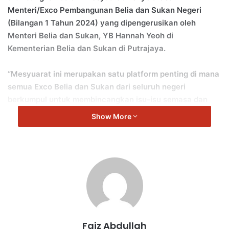
Menteri/Exco Pembangunan Belia dan Sukan Negeri
(Bilangan 1 Tahun 2024) yang dipengerusikan oleh
Menteri Belia dan Sukan, YB Hannah Yeoh di
Kementerian Belia dan Sukan di Putrajaya.
“Mesyuarat ini merupakan satu platform penting di mana
semua Exco Belia dan Sukan dari seluruh negeri
berkumpul untuk membincangkan isu-isu semasa dan
langkah penyelesaian mengenai belia dan sukan di
Show More
peringkat akar umbi.
“Kehadiran saya dalam mesyuarat ini adalah sebagai
wakil dari Negeri Sembilan dan sebagai komitmen kami
dalam memastikan pembangunan belia dan sukan di
Negeri Sembilan terus dipacu dengan efektif.
“Turut dibincangkan adalah berkenaan sambutan Hari
Faiz Abdullah
Belia Negara,’ kata Mustapha.