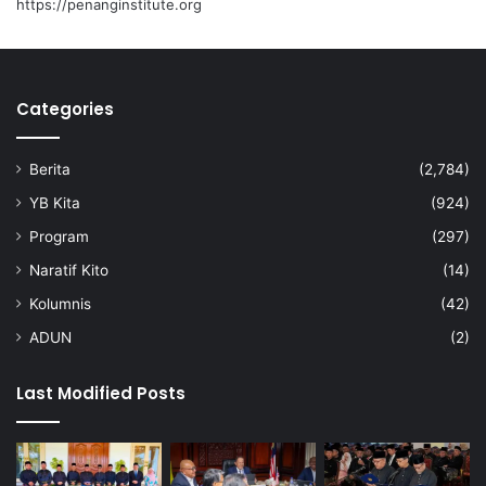
https://penanginstitute.org
a
Categories
Berita
(2,784)
YB Kita
(924)
Program
(297)
Naratif Kito
(14)
Kolumnis
(42)
ADUN
(2)
Last Modified Posts