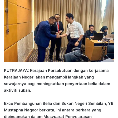
n
d
a
n
e
m
a
i
l
PUTRAJAYA: Kerajaan Persekutuan dengan kerjasama
Kerajaan Negeri akan mengambil langkah yang
sewajarnya bagi meningkatkan penyertaan belia dalam
aktiviti sukan.
Exco Pembangunan Belia dan Sukan Negeri Sembilan, YB
Mustapha Nagoor berkata, ini antara perkara yang
dibincangkan dalam Mesyuarat Penyelarasan