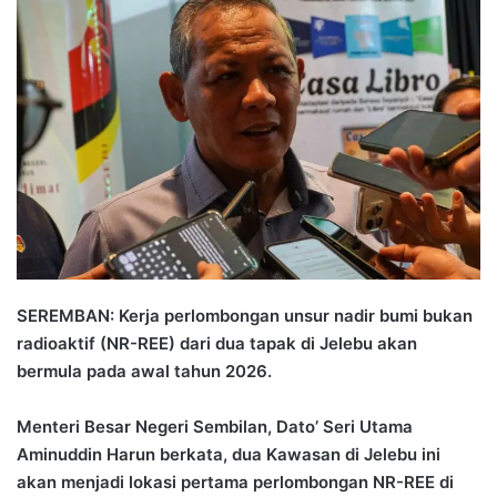
n
d
a
n
e
m
a
i
l
SEREMBAN: Kerja perlombongan unsur nadir bumi bukan
radioaktif (NR-REE) dari dua tapak di Jelebu akan
bermula pada awal tahun 2026.
Menteri Besar Negeri Sembilan, Dato’ Seri Utama
Aminuddin Harun berkata, dua Kawasan di Jelebu ini
akan menjadi lokasi pertama perlombongan NR-REE di