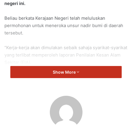
negeri ini.
Beliau berkata Kerajaan Negeri telah meluluskan
permohonan untuk meneroka unsur nadir bumi di daerah
tersebut.
“Kerja-kerja akan dimulakan sebaik sahaja syarikat-syarikat
yang terlibat memperoleh laporan Penilaian Kesan Alam
Sekitar (EIA).
Show More
“Projek ini dijangka bermula pada awal tahun hadapan dan
kita akan dapat mula mengutip hasil pada tahun 2027.
“Projek di Jelebu ini akan menjadi projek perintis di Negeri
Sembilan,” katanya ketika ditemui selepas menyampaikan
anugerah pada Majlis Apresiasi Inovasi Negeri Sembilan
2025 di Royale Chulan, Seremban.