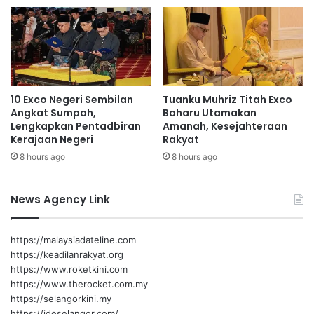
tahun depan, Sarawak pada Februari 2027 dan Johor dua
a
e
d
c
bulan selepas itu.
a
e
w
r
Pilihan Raya Umum ke-16 (PRU16) mesti diadakan selewat-
a
d
lewatnya pada Februari 2028.
k
a
10 Exco Negeri Sembilan
Tuanku Muhriz Titah Exco
t
s
Angkat Sumpah,
Baharu Utamakan
u
a
Lengkapkan Pentadbiran
Amanah, Kesejahteraan
m
n
Kerajaan Negeri
Rakyat
a
B
8 hours ago
8 hours ago
l
u
a
a
m
t
News Agency Link
:
a
A
n
M
https://malaysiadateline.com
I
https://keadilanrakyat.org
N
https://www.roketkini.com
U
https://www.therocket.com.my
D
https://selangorkini.my
D
https://ideselangor.com/