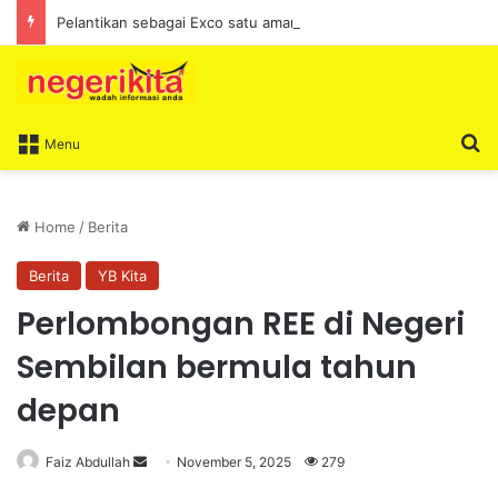
Pelantikan sebagai Exco satu amanah besar – Siow Kong Choon
S
Menu
Home
/
Berita
Berita
YB Kita
Perlombongan REE di Negeri
Sembilan bermula tahun
depan
Faiz Abdullah
S
November 5, 2025
279
e