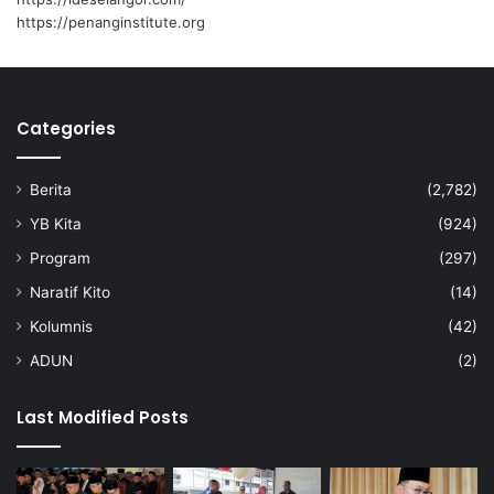
I
https://penanginstitute.org
N
Categories
Berita
(2,782)
YB Kita
(924)
Program
(297)
Naratif Kito
(14)
Kolumnis
(42)
ADUN
(2)
Last Modified Posts