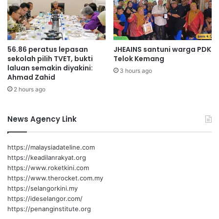
a
z
a
r
56.86 peratus lepasan
JHEAINS santuni warga PDK
R
sekolah pilih TVET, bukti
Telok Kemang
a
laluan semakin diyakini:
m
3 hours ago
Ahmad Zahid
a
2 hours ago
d
a
n
News Agency Link
https://malaysiadateline.com
https://keadilanrakyat.org
https://www.roketkini.com
https://www.therocket.com.my
https://selangorkini.my
https://ideselangor.com/
https://penanginstitute.org