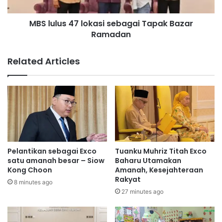
o
s
n
4
MBS lulus 47 lokasi sebagai Tapak Bazar
t
7
u
Ramadan
l
t
o
u
k
Related Articles
p
a
s
s
e
i
t
s
i
e
a
b
p
a
I
g
s
a
Pelantikan sebagai Exco
Tuanku Muhriz Titah Exco
n
i
satu amanah besar – Siow
Baharu Utamakan
i
T
Kong Choon
Amanah, Kesejahteraan
n
Rakyat
a
8 minutes ago
p
27 minutes ago
a
k
B