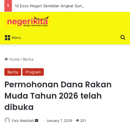
10 Exco Negeri Sembilan Angkat Sumpah, Lengkapkan Pentadbiran Kerajaan Negeri
S
Menu
Home
/
Berita
Berita
Program
Permohonan Dana Rakan
Muda Tahun 2026 telah
dibuka
Faiz Abdullah
S
January 7, 2026
201
e