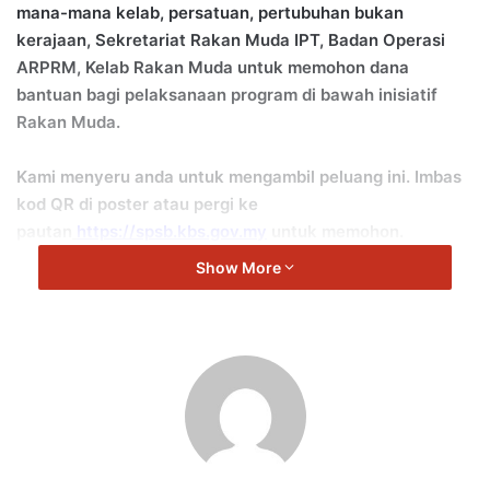
mana-mana kelab, persatuan, pertubuhan bukan
kerajaan, Sekretariat Rakan Muda IPT, Badan Operasi
ARPRM, Kelab Rakan Muda untuk memohon dana
bantuan bagi pelaksanaan program di bawah inisiatif
Rakan Muda.
Kami menyeru anda untuk mengambil peluang ini. Imbas
kod QR di poster atau pergi ke
pautan
https://spsb.kbs.gov.my
untuk memohon.
Show More
Semua permohonan adalah tertakluk kepada syarat-
syarat yang telah ditetapkan.
Untuk maklumat lanjut, boleh rujuk poster atau hubungi
Sekretariat di talian 03-88713711/ 03-88713738.
Yakin Boleh, Rakan Muda.