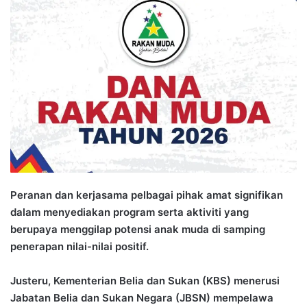
n
d
a
n
e
m
a
i
l
Peranan dan kerjasama pelbagai pihak amat signifikan
dalam menyediakan program serta aktiviti yang
berupaya menggilap potensi anak muda di samping
penerapan nilai-nilai positif.
Justeru, Kementerian Belia dan Sukan (KBS) menerusi
Jabatan Belia dan Sukan Negara (JBSN) mempelawa