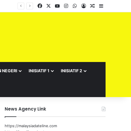
Facebook
X
YouTube
Instagram
WhatsApp
Log In
Random Article
Sidebar
Barisan Exco Kerajaan Negeri Sembilan Yang Baharu Dijangka Angkat Sumpah Di Istana Seri Menanti Esok
N NEGERI
INISIATIF 1
INISIATIF 2
News Agency Link
https://malaysiadateline.com