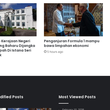
n
p
e
l
a
k
s
a
o Kerajaan Negeri
Penganjuran Formula 1 mampu
n
ng Baharu Dijangka
bawa limpahan ekonomi
a
ah Di Istana Seri
5 hours ago
a
k
n
P
e
l
a
n
D
a
dified Posts
Most Viewed Posts
m
a
February 10, 2026