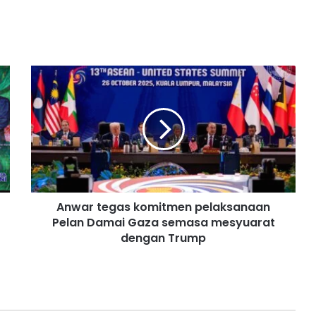
A
n
w
a
r
t
e
g
a
Anwar tegas komitmen pelaksanaan
s
Pelan Damai Gaza semasa mesyuarat
k
o
dengan Trump
m
i
t
m
e