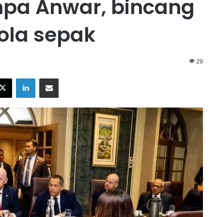
mpa Anwar, bincang
la sepak
29
X
LinkedIn
Share via Email