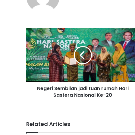
N
e
g
e
r
i
S
e
m
Negeri Sembilan jadi tuan rumah Hari
b
Sastera Nasional Ke-20
i
l
a
n
j
Related Articles
a
d