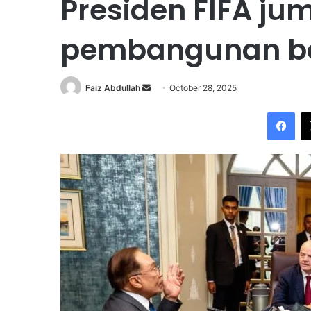
Presiden FIFA ju
pembangunan bo
Faiz Abdullah
S
October 28, 2025
e
Facebook
n
d
a
n
e
m
a
i
l