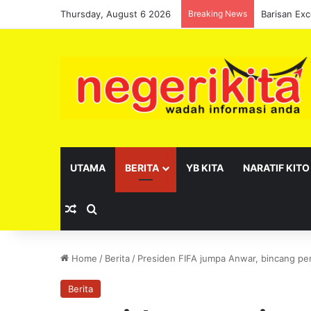
Thursday, August 6 2026
Breaking News
UTAMA
BERITA
YB KITA
NARATIF KITO
Random Article
Search for
Home
/
Berita
/
Presiden FIFA jumpa Anwar, bincang p
Berita