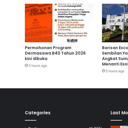
i
t
u
a
n
r
u
m
Permohonan Program
Barisan Exc
a
Dermasiswa B40 Tahun 2026
Sembilan Ya
h
kini dibuka
Angkat Sump
H
Menanti Eso
5 hours ago
a
5 hours ago
r
i
S
a
s
t
e
Categories
Last Mo
r
a