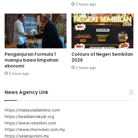
h
3 hours ago
c
a
p
a
i
t
a
Penganjuran Formula 1
Colours of Negeri Sembilan
h
mampu bawa limpahan
2026
a
ekonomi
3 hours ago
p
3 hours ago
p
e
r
News Agency Link
k
e
m
https://malaysiadateline.com
b
https://keadilanrakyat.org
a
https://www.roketkini.com
n
https://www.therocket.com.my
g
https://selangorkini.my