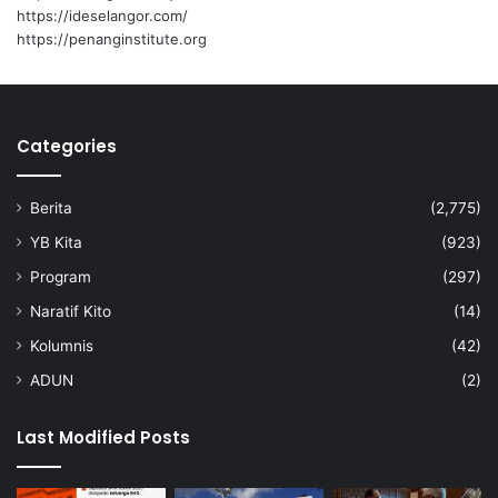
a
https://ideselangor.com/
n
https://penanginstitute.org
Categories
Berita
(2,775)
YB Kita
(923)
Program
(297)
Naratif Kito
(14)
Kolumnis
(42)
ADUN
(2)
Last Modified Posts