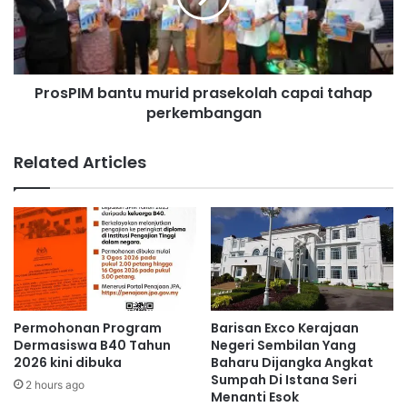
m
I
i
M
l
b
i
a
ProsPIM bantu murid prasekolah capai tahap
h
n
p
perkembangan
t
a
u
k
m
Related Articles
e
u
j
r
u
i
m
d
r
p
a
r
h
a
s
e
Permohonan Program
Barisan Exco Kerajaan
k
Dermasiswa B40 Tahun
Negeri Sembilan Yang
o
2026 kini dibuka
Baharu Dijangka Angkat
Sumpah Di Istana Seri
l
2 hours ago
Menanti Esok
a