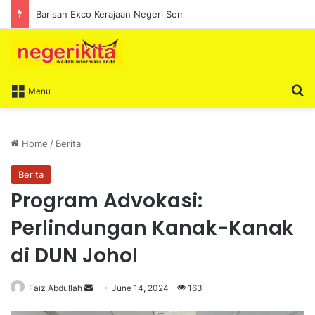
Barisan Exco Kerajaan Negeri Sembilan Yang Baharu Dijangka Angkat Sumpah Di Istana Seri Menanti Esok
S
Menu
Home
/
Berita
Berita
Program Advokasi:
Perlindungan Kanak-Kanak
di DUN Johol
Faiz Abdullah
S
June 14, 2024
163
e