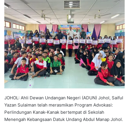
n
d
a
n
e
m
a
i
l
JOHOL: Ahli Dewan Undangan Negeri (ADUN) Johol, Saiful
Yazan Sulaiman telah merasmikan Program Advokasi:
Perlindungan Kanak-Kanak bertempat di Sekolah
Menengah Kebangsaan Datuk Undang Abdul Manap Johol.