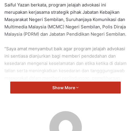
Saiful Yazan berkata, program jelajah advokasi ini
merupakan kerjasama strategik pihak Jabatan Kebajikan
Masyarakat Negeri Sembilan, Suruhanjaya Komunikasi dan
Multimedia Malaysia (MCMC) Negeri Sembilan, Polis Diraja
Malaysia (PDRM) dan Jabatan Pendidikan Negeri Sembilan.
“Saya amat menyambut baik agar program jelajah advokasi
ini sentiasa dianjurkan bagi memberi pendedahan dan
kesedaran mengenai keselamatan dan etika ketika di dalam
talian serta meningkatkan kesedaran dan tangggungjawab
masyarakat dalam memberi perlindungan, pemeliharaan
dan pemulihan kepada golongan kanak-kanak.
Show More
“Pelbagai aktiviti menarik disediakan termasuk advokasi
Klik Dengan Bijak (KDB), Taklimat Keselamatan Kanak-
Kanak dan Hak Kanak-Kanak.
“Selain itu para pelajar juga turut didedahkan dengan