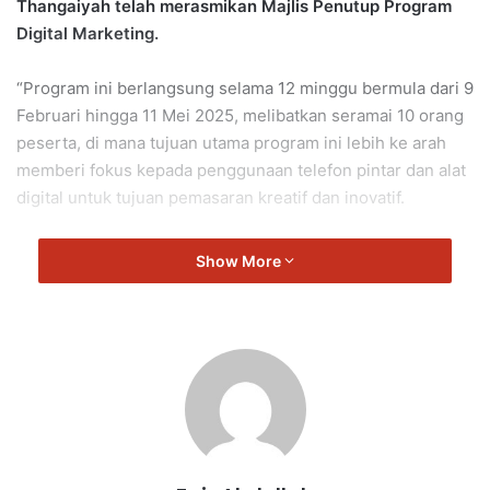
Thangaiyah telah merasmikan Majlis Penutup Program
Digital Marketing.
“Program ini berlangsung selama 12 minggu bermula dari 9
Februari hingga 11 Mei 2025, melibatkan seramai 10 orang
peserta, di mana tujuan utama program ini lebih ke arah
memberi fokus kepada penggunaan telefon pintar dan alat
digital untuk tujuan pemasaran kreatif dan inovatif.
“Sebagai penghargaan dan galakan untuk meneruskan
Show More
usaha dalam bidang keusahawanan digital, setiap peserta
telah menerima satu unit kamera digital setelah tamat
kursus.
“Program ini merupakan sebahagian daripada inisiatif
persatuan tersebut di bawah tema ‘Building Resilience’
bagi menyokong usaha-usaha SDG Champions.