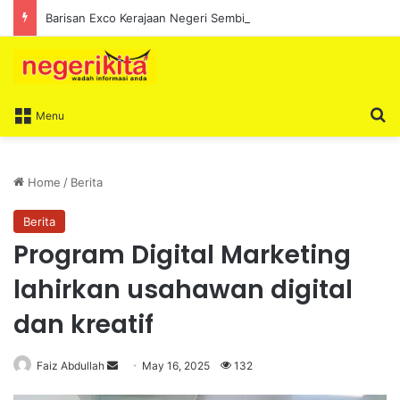
Barisan Exco Kerajaan Negeri Sembilan Yang Baharu Dijangka Angkat Sumpah Di Istana Seri Menanti Esok
S
Menu
Home
/
Berita
Berita
Program Digital Marketing
lahirkan usahawan digital
dan kreatif
Faiz Abdullah
S
May 16, 2025
132
e