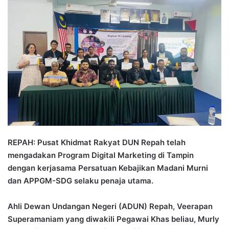
n
d
a
n
e
m
a
i
l
REPAH: Pusat Khidmat Rakyat DUN Repah telah
mengadakan Program Digital Marketing di Tampin
dengan kerjasama Persatuan Kebajikan Madani Murni
dan APPGM-SDG selaku penaja utama.
Ahli Dewan Undangan Negeri (ADUN) Repah, Veerapan
Superamaniam yang diwakili Pegawai Khas beliau, Murly