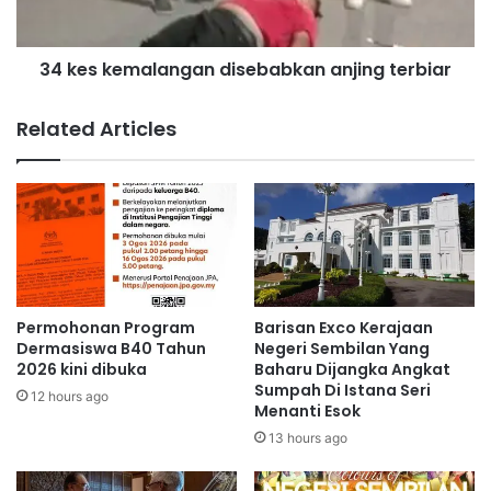
T
m
p
a
e
34 kes kemalangan disebabkan anjing terbiar
l
r
a
k
n
Related Articles
a
g
s
a
a
n
e
d
k
i
o
s
n
e
o
b
m
a
Permohonan Program
Barisan Exco Kerajaan
i
b
Dermasiswa B40 Tahun
Negeri Sembilan Yang
p
k
2026 kini dibuka
Baharu Dijangka Angkat
e
Sumpah Di Istana Seri
a
12 hours ago
Menanti Esok
n
n
i
a
13 hours ago
a
n
g
j