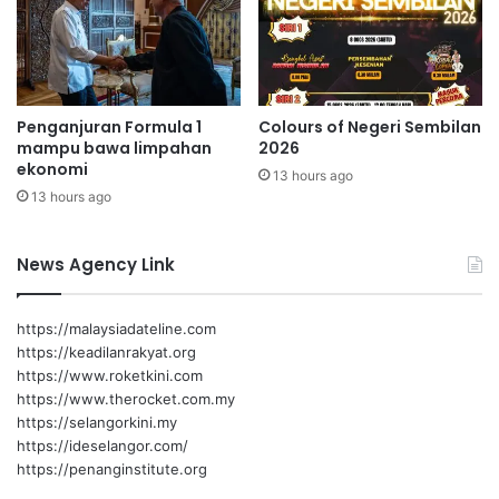
a
i
k
n
e
g
c
t
i
e
Penganjuran Formula 1
Colours of Negeri Sembilan
l
r
mampu bawa limpahan
2026
b
ekonomi
13 hours ago
i
13 hours ago
a
r
News Agency Link
https://malaysiadateline.com
https://keadilanrakyat.org
https://www.roketkini.com
https://www.therocket.com.my
https://selangorkini.my
https://ideselangor.com/
https://penanginstitute.org