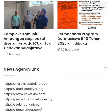
a
h
l
B
a
a
y
y
s
a
i
r
a
Kompleks Komuniti
Permohonan Program
C
Ampangan siap, bakal
Dermasiswa B40 Tahun
2
u
diserah kepada ICU untuk
2026 kini dibuka
0
k
tindakan selanjutnya
2
a
20 hours ago
6
1 hour ago
i
T
a
News Agency Link
n
a
h
https://malaysiadateline.com
/
https://keadilanrakyat.org
C
https://www.roketkini.com
u
https://www.therocket.com.my
k
https://selangorkini.my
a
https://ideselangor.com/