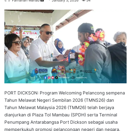
Farhanah Wahab
S
January 5, 2026
54
e
n
d
a
n
e
m
a
i
l
PORT DICKSON: Program Welcoming Pelancong sempena
Tahun Melawat Negeri Sembilan 2026 (TMNS26) dan
Tahun Melawat Malaysia 2026 (TMM26) telah berjaya
dianjurkan di Plaza Tol Mambau (SPDH) serta Terminal
Penumpang Antarabangsa Port Dickson sebagai usaha
memperkukuh promosi pelancongan negeri dan negara.