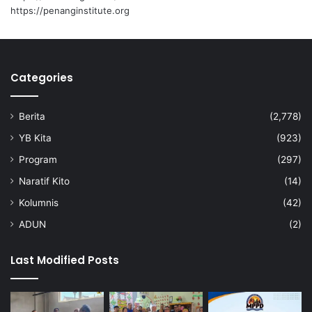
i
https://penanginstitute.org
P
e
t
a
k
Categories
”
T
Berita
(2,778)
a
h
YB Kita
(923)
u
Program
(297)
n
I
Naratif Kito
(14)
n
Kolumnis
(42)
i
ADUN
(2)
Last Modified Posts