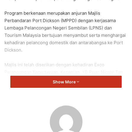
Program berkenaan merupakan anjuran Majlis
Perbandaran Port Dickson (MPPD) dengan kerjasama
Lembaga Pelancongan Negeri Sembilan (LPNS) dan
Tourism Malaysia bertujuan menyambut serta menghargai
kehadiran pelancong domestik dan antarabangsa ke Port
Dickson.
Majlis ini telah diserikan dengan kehadiran Exco
Pelancongan Kebudayaan, Kesenian, YB Puan Nicole Tan
Lee Koon, Pengerusi Jawatankuasa Pelancongan,
Show More
Kesenian & Kebudayaan Negeri Sembilan, Tuan Hasnor bin
Abd Hamid, Yang Dipertua MPPD, Encik Mohd Azizul Hakim
bin Zaini, Setiausaha MPPD, Puan Nurhazelin binti Makli,
Pegawai Daerah Port Dickson serta Pengarah Bahagian
Produksi Tourism Malaysia, Encik Mohd Shahrir bin Mohd
Ali.