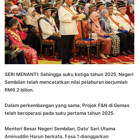
a
n
e
m
a
i
l
SERI MENANTI: Sehingga suku ketiga tahun 2025, Negeri
Sembilan telah mencatatkan nilai pelaburan berjumlah
RM6.2 bilion.
Dalam perkembangan yang sama, Projek F&N di Gemas
telah beroperasi pada suku pertama tahun 2025.
Menteri Besar Negeri Sembilan, Dato’ Seri Utama
Aminuddin Harun berkata, Fasa 1 dianggarkan