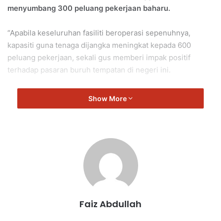
menyumbang 300 peluang pekerjaan baharu.
“Apabila keseluruhan fasiliti beroperasi sepenuhnya,
kapasiti guna tenaga dijangka meningkat kepada 600
peluang pekerjaan, sekali gus memberi impak positif
terhadap pasaran buruh tempatan di negeri ini.
“Pada tahun 2026 ini, Negeri Sembilan dijangka mampu
Show More
meningkatkan kemasukan pelaburan bernilai RM8.0 bilion,
mencerminkan pertumbuhan berterusan dan keyakinan
pelabur terhadap prospek ekonomi negeri untuk rakyat
‘Tinggal, Bekerja dan Riadah’ di negeri tercinta ini,” ujar
beliau.
Aminuddin tambah, menuju Rancangan Malaysia Ketiga
Belas (RMKe-13), Negeri Sembilan terus memberi tumpuan
Faiz Abdullah
untuk meningkatkan lagi daya saing ekonomi negeri.