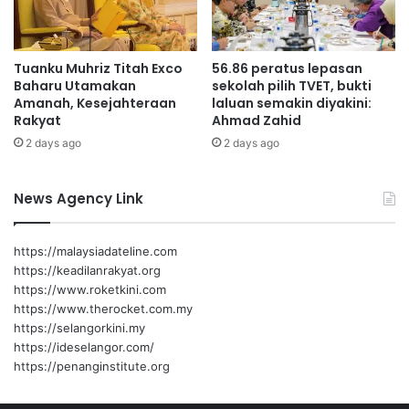
m
2026).
a
k
Artificial Intelligence dan transformasi digital
Tuanku Muhriz Titah Exco
56.86 peratus lepasan
i
Baharu Utamakan
sekolah pilih TVET, bukti
t
Amanah, Kesejahteraan
laluan semakin diyakini:
a
Aminuddin berkata, ikhtiar Kerajaan Negeri diteruskan
Rakyat
Ahmad Zahid
l
dengan pendekatan yang menekankan reformasi bidang
2 days ago
2 days ago
a
baharu seperti Kecerdasan Buatan (Artificial Intelligence,
t
AI), transformasi digital dan transisi tenaga sebagai teras
t
News Agency Link
pembangunan negeri, termasuk dalam sektor awam.
u
l
i
Pendekatan ini selari dengan keperluan semasa dan hala
https://malaysiadateline.com
s
tuju ekonomi masa hadapan, bagi memastikan
https://keadilanrakyat.org
https://www.roketkini.com
perkhidmatan kerajaan menjadi lebih cekap, responsif dan
https://www.therocket.com.my
berasaskan data.
https://selangorkini.my
https://ideselangor.com/
Pelaksanaan teknologi digital dan AI dalam pengurusan
https://penanginstitute.org
bandar, perancangan pembangunan serta penyampaian
perkhidmatan awam akan meningkatkan kecekapan