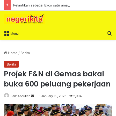
Pelantikan sebagai Exco satu amanah besar – Siow Kong Choon
S
Menu
Home
/
Berita
Berita
Projek F&N di Gemas bakal
buka 600 peluang pekerjaan
Faiz Abdullah
S
January 19, 2026
2,904
e
n
d