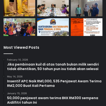
penggunaan tenaga bersih, mobiliti hijau dan amalan
rendah karbon, selaras dengan aspirasi pembangunan
mampan negeri dan negara.
“Dalam jangka panjang, pembangunan Bandaraya
Seremban sebagai bandar pintar akan memberi impak
besar kepada Negeri Sembilan dari segi daya tarikan
pelaburan bernilai tinggi, penciptaan peluang pekerjaan
Most Viewed Posts
berkemahiran, serta peningkatan kualiti hidup rakyat,” jelas
beliau.
February 10, 2026
Jika pembinaan kuil di atas tanah bukan milik sendiri
Menurut Aminuddin, ekosistem digital dan teknologi yang
tidak dihentikan, 50 tahun pun isu tidak akan selesai
kukuh akan meletakkan Negeri Sembilan sebagai destinasi
strategik bagi industri masa hadapan, khususnya dalam
May 14, 2026
Insentif APC Naik RM1,000, 535 Penjawat Awam Terima
sektor teknologi, data dan tenaga hijau.
RM2,000 Buat Kali Pertama
January 15, 2026
“Lebih penting, usaha ini bukan sekadar membina bandar
50,000 penjawat awam terima BKK RM300 sempena
yang moden, tetapi membentuk masa depan negeri yang
Aidilfitri tahun Ini