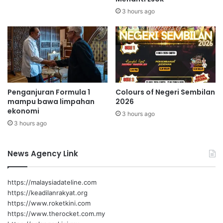
r
3 hours ago
i
S
e
m
b
i
l
Penganjuran Formula 1
Colours of Negeri Sembilan
a
mampu bawa limpahan
2026
n
ekonomi
3 hours ago
2
3 hours ago
0
A
p
News Agency Link
r
i
l
https://malaysiadateline.com
i
https://keadilanrakyat.org
n
https://www.roketkini.com
i
https://www.therocket.com.my