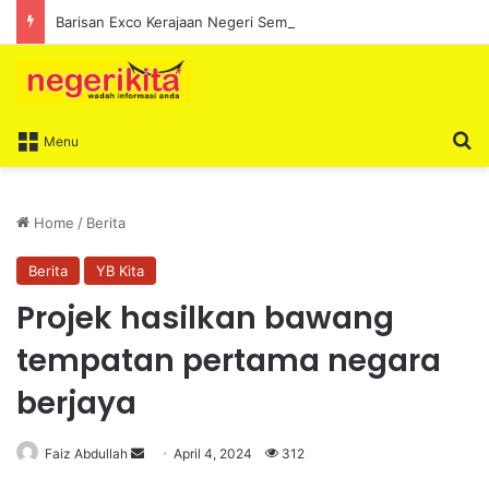
Barisan Exco Kerajaan Negeri Sembilan Yang Baharu Dijangka Angkat Sumpah Di Istana Seri Menanti Esok
S
Menu
Home
/
Berita
Berita
YB Kita
Projek hasilkan bawang
tempatan pertama negara
berjaya
Faiz Abdullah
S
April 4, 2024
312
e