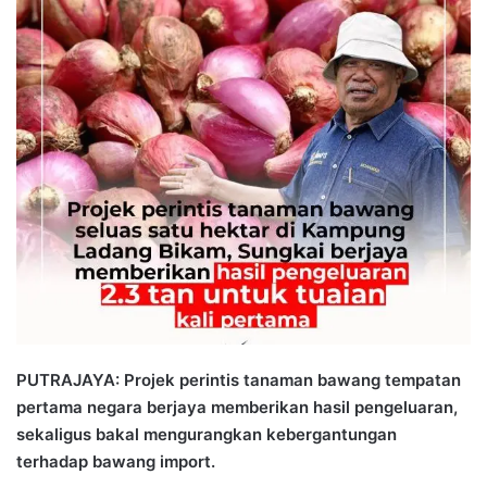
n
d
a
n
e
m
a
i
l
PUTRAJAYA: Projek perintis tanaman bawang tempatan
pertama negara berjaya memberikan hasil pengeluaran,
sekaligus bakal mengurangkan kebergantungan
terhadap bawang import.