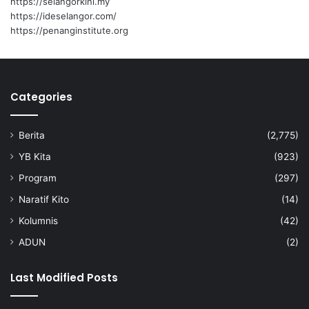
https://selangorkini.my
https://ideselangor.com/
https://penanginstitute.org
Categories
Berita
(2,775)
YB Kita
(923)
Program
(297)
Naratif Kito
(14)
Kolumnis
(42)
ADUN
(2)
Last Modified Posts