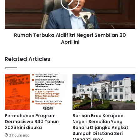
n
h
a
T
k
e
,
r
t
b
Rumah Terbuka Aidilfitri Negeri Sembilan 20
e
u
t
April ini
k
a
a
p
A
Related Articles
d
i
o
d
a
i
k
l
a
f
n
i
m
t
e
r
r
i
Permohonan Program
Barisan Exco Kerajaan
e
N
Dermasiswa B40 Tahun
Negeri Sembilan Yang
k
e
2026 kini dibuka
Baharu Dijangka Angkat
a
Sumpah Di Istana Seri
g
3 hours ago
Menanti Esok
e