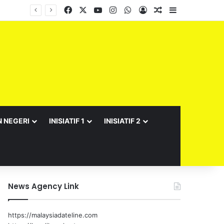
Facebook
X
YouTube
Instagram
WhatsApp
Log In
Random Article
Sidebar
Barisan Exco Kerajaan Negeri Sembilan Yang Baharu Dijangka Angkat Sumpah Di Istana Seri Menanti Esok
N NEGERI
INISIATIF 1
INISIATIF 2
News Agency Link
https://malaysiadateline.com