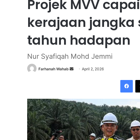
Projek MVV capai 
kerajaan jangka
tahun hadapan
Nur Syafiqah Mohd Jemmi
Farhanah Wahab
S
April 2, 2026
e
Facebook
n
d
a
n
e
m
a
i