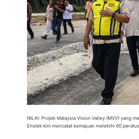
l
NILAI: Projek Malaysia Vision Valley (MVV) yang me
Enstek kini mencatat kemajuan melebihi 60 peratus