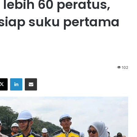
lebih 60 peratus,
 siap suku pertama
102
X
LinkedIn
Share via Email