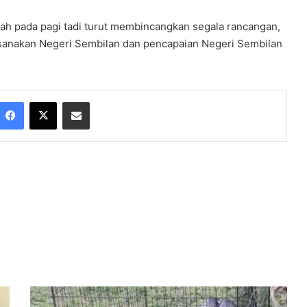
ah pada pagi tadi turut membincangkan segala rancangan,
sanakan Negeri Sembilan dan pencapaian Negeri Sembilan
Facebook
X
Share via Email
K