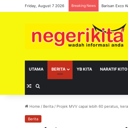
Friday, August 7 2026
Breaking News
UTAMA
BERITA
YB KITA
NARATIF KITO
Random Article
Search for
Home
/
Berita
/
Projek MVV capai lebih 60 peratus, ker
Berita