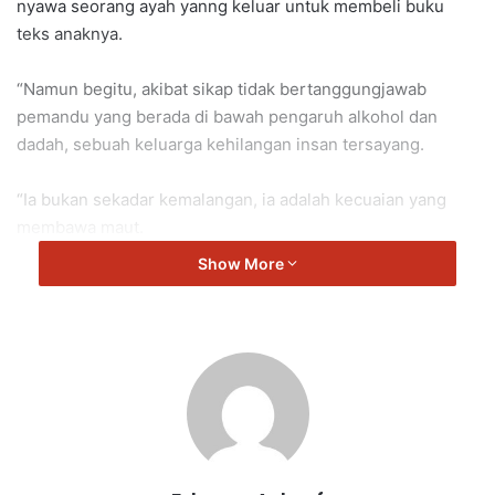
nyawa seorang ayah yanng keluar untuk membeli buku
teks anaknya.
“Namun begitu, akibat sikap tidak bertanggungjawab
pemandu yang berada di bawah pengaruh alkohol dan
dadah, sebuah keluarga kehilangan insan tersayang.
“Ia bukan sekadar kemalangan, ia adalah kecuaian yang
membawa maut.
Show More
“Undang-undang sedia ada perlu diperketatkan serta
hukuman lebih berat harus dilaksanakann sebagai
pengajaran kepada semua.
“Nyawa manusia bukan sesuatu yang boleh diganti.
“Jangan biarkan tragedi seperti ini berulang,” kata
Rajasekaren.