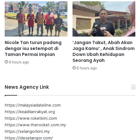
e
a
c
n
h
i
n
k
o
o
l
s
Nicole Tan turun padang
‘Jangan Takut, Abah Akan
o
o
dengar isu setempat di
Jaga Kamu’ , Anak Sindrom
g
p
Taman Permai Impian
Down Ubah Kehidupan
y
e
Seorang Ayah
6 hours ago
M
r
6 hours ago
a
a
l
s
a
i
News Agency Link
y
d
s
a
i
n
https://malaysiadateline.com
a
p
https://keadilanrakyat.org
e
https://www.roketkini.com
n
https://www.therocket.com.my
g
https://selangorkini.my
u
https://ideselangor.com/