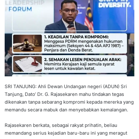
n
d
a
n
e
m
a
i
l
SRI TANJUNG: Ahli Dewan Undangan negeri (ADUN) Sri
Tanjung, Dato’ Dr. G. Rajasekaren mahu tindakan tegas
dikenakan tanpa sebarang kompromi kepada mererka yang
memandu secara mabuk dan menyebabkan kemalangan.
Rajasekaren berkata, sebagai rakyat prihatin, beliau
memandang serius kejadian baru-baru ini yang meragut