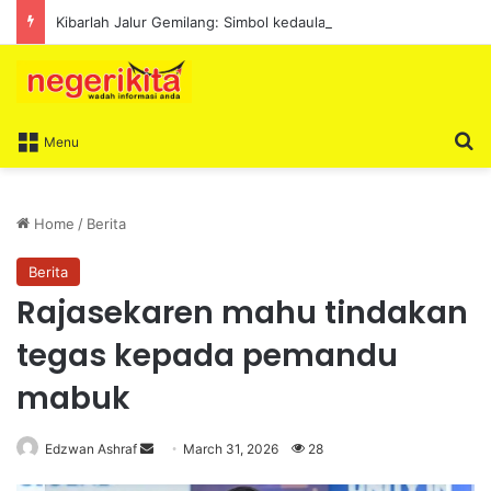
Kibarlah Jalur Gemilang: Simbol kedaulatan dan perpaduan bersama
S
Menu
Home
/
Berita
Berita
Rajasekaren mahu tindakan
tegas kepada pemandu
mabuk
Edzwan Ashraf
S
March 31, 2026
28
e