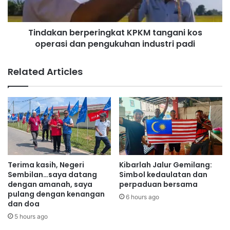
D
n
T
b
e
Tindakan berperingkat KPKM tangani kos
e
c
operasi dan pengukuhan industri padi
r
h
p
V
e
Related Articles
a
r
l
i
l
n
e
g
y
k
d
a
a
t
n
K
A
P
Terima kasih, Negeri
Kibarlah Jalur Gemilang:
c
K
Sembilan…saya datang
Simbol kedaulatan dan
c
M
dengan amanah, saya
perpaduan bersama
t
pulang dengan kenangan
t
6 hours ago
dan doa
o
a
n
n
5 hours ago
T
g