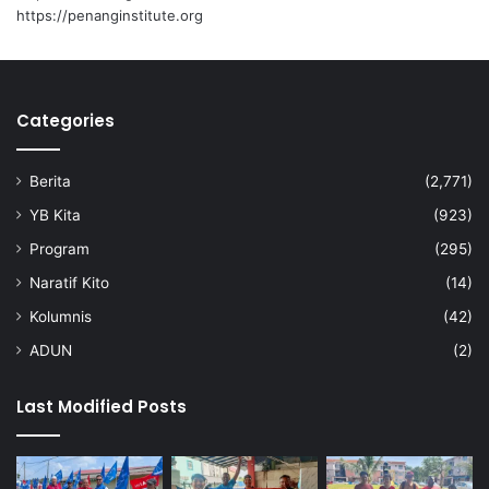
k
https://penanginstitute.org
u
h
a
n
Categories
i
n
d
Berita
(2,771)
u
s
YB Kita
(923)
t
Program
(295)
r
i
Naratif Kito
(14)
p
Kolumnis
(42)
a
d
ADUN
(2)
i
Last Modified Posts