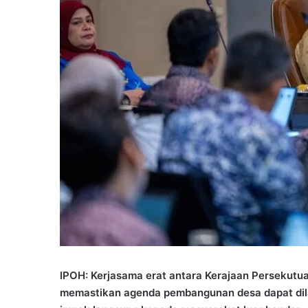
i
l
IPOH: Kerjasama erat antara Kerajaan Persekutua
memastikan agenda pembangunan desa dapat dil