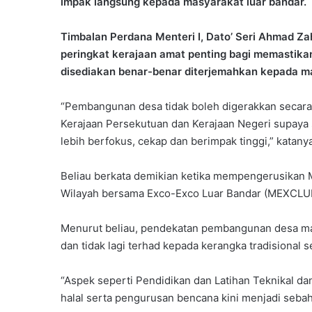
impak langsung kepada masyarakat luar bandar.
Timbalan Perdana Menteri I, Dato’ Seri Ahmad Z
peringkat kerajaan amat penting bagi memastika
disediakan benar-benar diterjemahkan kepada m
“Pembangunan desa tidak boleh digerakkan secara 
Kerajaan Persekutuan dan Kerajaan Negeri supaya s
lebih berfokus, cekap dan berimpak tinggi,” katanya
Beliau berkata demikian ketika mempengerusikan
Wilayah bersama Exco-Exco Luar Bandar (MEXCLUB)
Menurut beliau, pendekatan pembangunan desa mas
dan tidak lagi terhad kepada kerangka tradisional 
“Aspek seperti Pendidikan dan Latihan Teknikal da
halal serta pengurusan bencana kini menjadi sebah