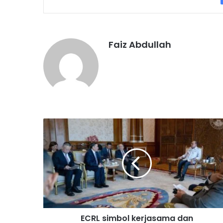
Faiz Abdullah
E
C
R
L
s
i
m
b
o
ECRL simbol kerjasama dan
l