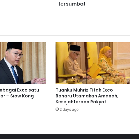
tersumbat
n
t
i
n
j
a
u
m
a
s
a
l
a
h
sebagai Exco satu
Tuanku Muhriz Titah Exco
l
ar – Siow Kong
Baharu Utamakan Amanah,
o
Kesejahteraan Rakyat
n
2 days ago
g
k
a
n