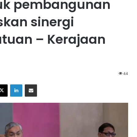
ntuk pembangunan
skan sinergi
utuan – Kerajaan
44
X
LinkedIn
Share via Email