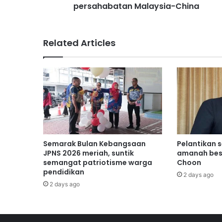
persahabatan Malaysia-China
k
e
r
j
Related Articles
a
s
a
m
a
d
a
n
p
e
Semarak Bulan Kebangsaan
Pelantikan 
r
JPNS 2026 meriah, suntik
amanah bes
s
semangat patriotisme warga
Choon
pendidikan
a
2 days ago
h
2 days ago
a
b
a