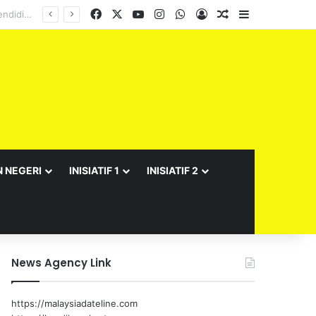
Facebook
X
YouTube
Instagram
WhatsApp
Log In
Random Article
Sidebar
N NEGERI
INISIATIF 1
INISIATIF 2
News Agency Link
https://malaysiadateline.com