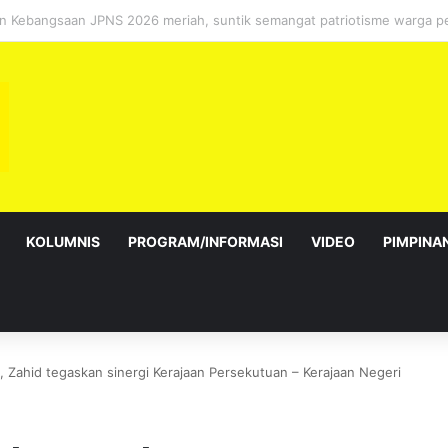
ebagai Exco satu amanah besar – Siow Kong Choon
KOLUMNIS
PROGRAM/INFORMASI
VIDEO
PIMPINA
Zahid tegaskan sinergi Kerajaan Persekutuan – Kerajaan Negeri