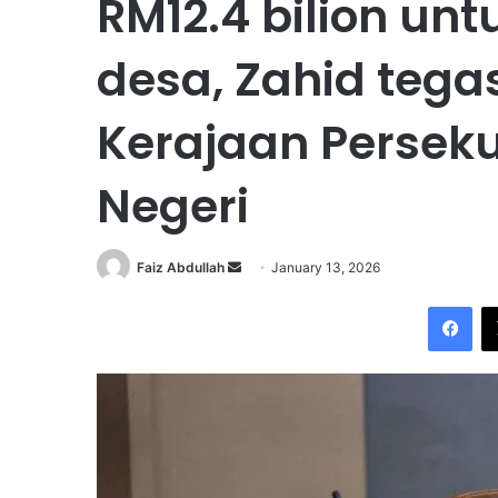
RM12.4 bilion u
desa, Zahid tega
Kerajaan Persek
Negeri
Faiz Abdullah
S
January 13, 2026
e
Facebook
n
d
a
n
e
m
a