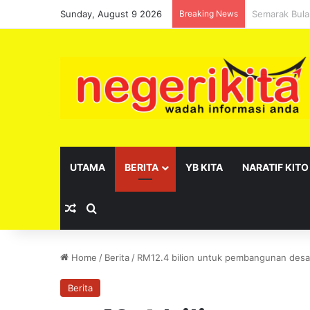
Sunday, August 9 2026
Breaking News
Pelantikan s
UTAMA
BERITA
YB KITA
NARATIF KITO
Random Article
Search for
Home
/
Berita
/
RM12.4 bilion untuk pembangunan desa, 
Berita