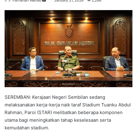
Farhanah Wahab
S
January 21, 2026
2,266
e
n
d
a
n
e
m
a
i
l
SEREMBAN: Kerajaan Negeri Sembilan sedang
melaksanakan kerja-kerja naik taraf Stadium Tuanku Abdul
Rahman, Paroi (STAR) melibatkan beberapa komponen
utama bagi meningkatkan tahap keselesaan serta
kemudahan stadium.