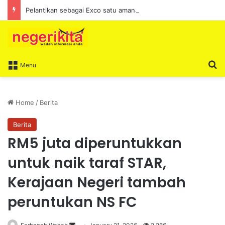
Pelantikan sebagai Exco satu amanah besar – Siow Kong Choon
S
Menu
Home
/
Berita
Berita
RM5 juta diperuntukkan
untuk naik taraf STAR,
Kerajaan Negeri tambah
peruntukan NS FC