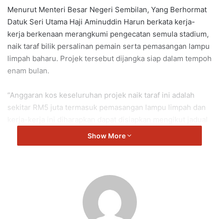
Menurut Menteri Besar Negeri Sembilan, Yang Berhormat
Datuk Seri Utama Haji Aminuddin Harun berkata kerja-
kerja berkenaan merangkumi pengecatan semula stadium,
naik taraf bilik persalinan pemain serta pemasangan lampu
limpah baharu. Projek tersebut dijangka siap dalam tempoh
enam bulan.
“Anggaran kos keseluruhan projek naik taraf ini adalah
sekitar RM5 juta termasuk pemasangan lampu limpah dan
kerja-kerja ini diharapkan dapat disiapkan mengikut jadual
yang telah ditetapkan,” katanya dalam sidang media Pasca
Show More
Mesyuarat Exco Kerajaan Negeri.
Mengulas mengenai harga tiket perlawanan, beliau
menjelaskan bahawa pelaksanaan naik taraf stadium tidak
akan memberi sebarang kesan kepada harga tiket sedia
ada.