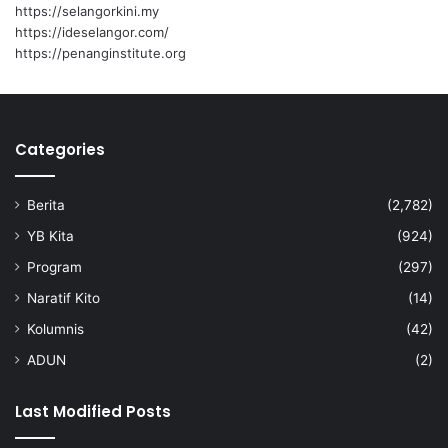
n
https://selangorkini.my
N
https://ideselangor.com/
e
https://penanginstitute.org
g
e
r
i
Categories
A
t
a
Berita
(2,782)
s
i
YB Kita
(924)
K
Program
(297)
e
s
Naratif Kito
(14)
e
Kolumnis
(42)
s
a
ADUN
(2)
k
a
Last Modified Posts
n
S