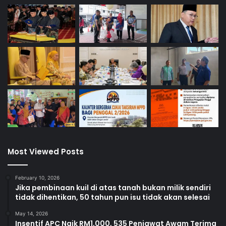
e
k
o
l
a
h
Most Viewed Posts
February 10, 2026
Jika pembinaan kuil di atas tanah bukan milik sendiri
tidak dihentikan, 50 tahun pun isu tidak akan selesai
May 14, 2026
Insentif APC Naik RM1,000, 535 Penjawat Awam Terima