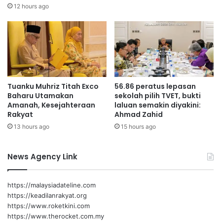
n
n
12 hours ago
p
a
a
D
d
i
a
b
1
i
7
n
F
a
Tuanku Muhriz Titah Exco
56.86 peratus lepasan
e
,
Baharu Utamakan
sekolah pilih TVET, bukti
b
U
Amanah, Kesejahteraan
laluan semakin diyakini:
r
s
Rakyat
Ahmad Zahid
u
a
13 hours ago
15 hours ago
a
h
r
a
i
K
News Agency Link
e
r
a
https://malaysiadateline.com
j
https://keadilanrakyat.org
a
https://www.roketkini.com
a
https://www.therocket.com.my