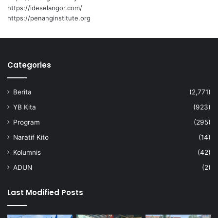
n
https://ideselangor.com/
https://penanginstitute.org
Categories
Berita
(2,771)
YB Kita
(923)
Program
(295)
Naratif Kito
(14)
Kolumnis
(42)
ADUN
(2)
Last Modified Posts