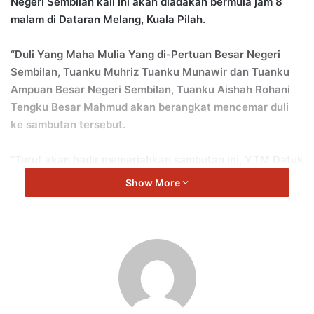
Negeri Sembilan kali ini akan diadakan bermula jam 8
malam di Dataran Melang, Kuala Pilah.
“Duli Yang Maha Mulia Yang di-Pertuan Besar Negeri
Sembilan, Tuanku Muhriz Tuanku Munawir dan Tuanku
Ampuan Besar Negeri Sembilan, Tuanku Aishah Rohani
Tengku Besar Mahmud akan berangkat mencemar duli
ke sambutan tersebut.
“Turut akan hadir memeriahkan sambutan ini, YTM Datuk
Undang Yang Keempat dan YTM Tunku Besar Tampin.
Show More
“Seluruh rakyat Negeri Sembilan dijemput datang ke
Dataran Melang bagi memeriahkan sambutan ini di
samping menjamu selera dengan aneka juadah yang
akan disediakan,” kata Aminuddin.