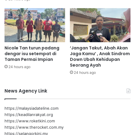
d
i
a
k
w
a
a
m
r
u
g
s
a
i
Nicole Tan turun padang
‘Jangan Takut, Abah Akan
e
m
dengar isu setempat di
Jaga Kamu’ , Anak Sindrom
m
p
Taman Permai Impian
Down Ubah Kehidupan
a
e
Seorang Ayah
24 hours ago
s
r
24 hours ago
D
a
U
y
N
a
News Agency Link
A
a
m
n
p
https://malaysiadateline.com
a
https://keadilanrakyat.org
n
https://www.roketkini.com
g
https://www.therocket.com.my
a
https://selangorkini.my