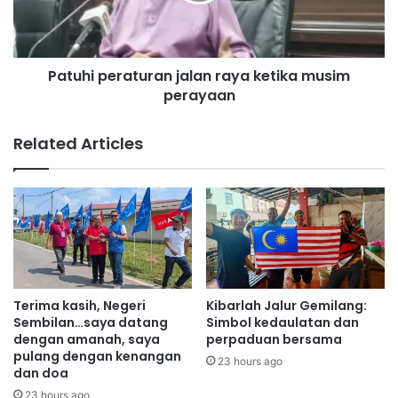
i
u
p
m
e
b
r
a
Patuhi peraturan jalan raya ketika musim
a
n
perayaan
t
g
u
a
r
Related Articles
n
a
R
n
M
j
1
a
1
l
6
a
,
n
8
r
0
a
Terima kasih, Negeri
Kibarlah Jalur Gemilang:
0
y
Sembilan…saya datang
Simbol kedaulatan dan
k
a
dengan amanah, saya
perpaduan bersama
e
pulang dengan kenangan
k
23 hours ago
dan doa
p
e
a
t
23 hours ago