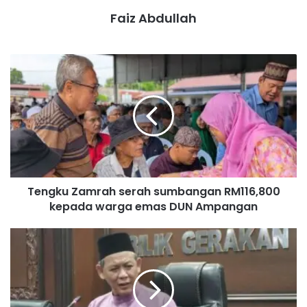
Faiz Abdullah
T
e
n
g
k
u
Z
a
m
Tengku Zamrah serah sumbangan RM116,800
r
kepada warga emas DUN Ampangan
a
h
s
P
e
a
r
t
a
u
h
h
s