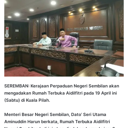
a
n
e
m
a
i
l
SEREMBAN: Kerajaan Perpaduan Negeri Sembilan akan
mengadakan Rumah Terbuka Aidilfitri pada 19 April ini
(Sabtu) di Kuala Pilah.
Menteri Besar Negeri Sembilan, Dato’ Seri Utama
Aminuddin Harun berkata, Rumah Terbuka Aidilfitri