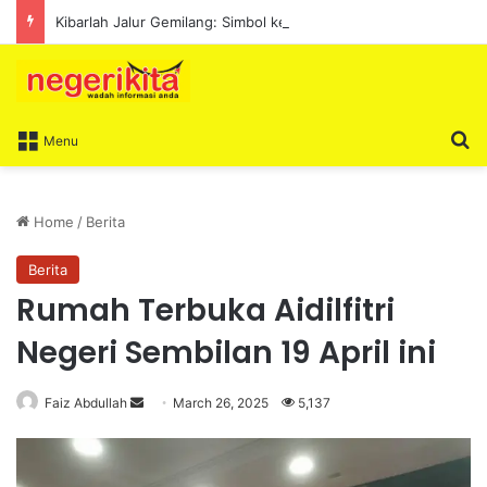
Kibarlah Jalur Gemilang: Simbol kedaulatan dan perpaduan bersama
S
Menu
Home
/
Berita
Berita
Rumah Terbuka Aidilfitri
Negeri Sembilan 19 April ini
Faiz Abdullah
S
March 26, 2025
5,137
e
n
d