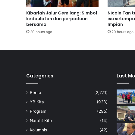
n
a
Kibarlah Jalur Gemilang: Simbol
Nicole Tan 
m
kedaulatan dan perpaduan
isu setempa
t
bersama
Impian
a
20 hours ago
20 hours ago
h
u
n
s
e
c
a
Categories
Last Mo
r
a
Berita
(2,771)
s
u
YB Kita
(923)
k
Program
(295)
a
r
Naratif Kito
(14)
e
Kolumnis
(42)
l