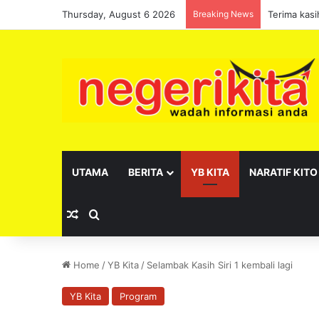
Thursday, August 6 2026
Breaking News
Kibarlah J
UTAMA
BERITA
YB KITA
NARATIF KITO
Random Article
Search for
Home
/
YB Kita
/
Selambak Kasih Siri 1 kembali lagi
YB Kita
Program