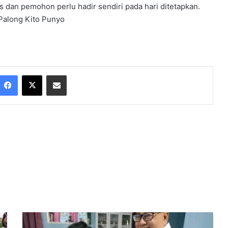
 dan pemohon perlu hadir sendiri pada hari ditetapkan.
Palong Kito Punyo
Facebook
X
Share via Email
R
e