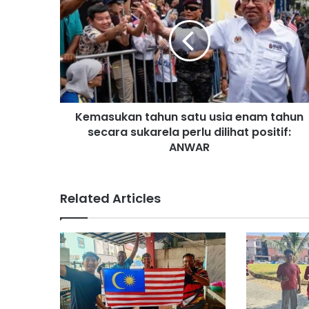
m
a
s
u
k
a
n
Kemasukan tahun satu usia enam tahun
t
secara sukarela perlu dilihat positif:
a
h
ANWAR
u
n
s
Related Articles
a
t
u
u
s
i
a
e