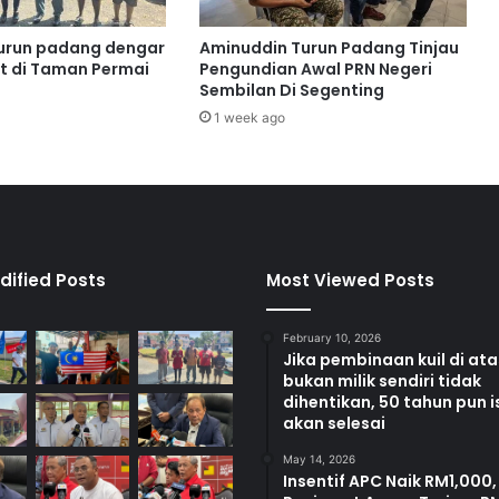
g
g
turun padang dengar
Aminuddin Turun Padang Tinjau
a
t di Taman Permai
Pengundian Awal PRN Negeri
n
Sembilan Di Segenting
g
1 week ago
t
e
r
i
m
a
b
dified Posts
Most Viewed Posts
a
n
February 10, 2026
t
Jika pembinaan kuil di at
u
bukan milik sendiri tidak
a
dihentikan, 50 tahun pun i
n
akan selesai
May 14, 2026
Insentif APC Naik RM1,000,