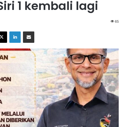
ri 1 kembali lagi
65
X
LinkedIn
Share via Email