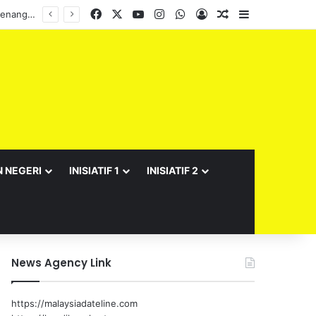
Facebook
X
YouTube
Instagram
WhatsApp
Log In
Random Article
Sidebar
N NEGERI
INISIATIF 1
INISIATIF 2
News Agency Link
https://malaysiadateline.com