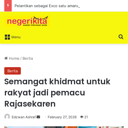
Pelantikan sebagai Exco satu amanah besar – Siow Kong Choon
S
Menu
Home
/
Berita
Berita
Semangat khidmat untuk
rakyat jadi pemacu
Rajasekaren
Edzwan Ashraf
S
February 27, 2026
21
e