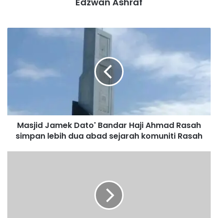
Edzwan Ashraf
Rajasekaren.
M
Sri Tanjung
Rajasekaren
a
s
j
i
d
J
a
m
Masjid Jamek Dato' Bandar Haji Ahmad Rasah
e
simpan lebih dua abad sejarah komuniti Rasah
k
D
a
K
t
e
o
j
'
o
B
h
a
a
n
n