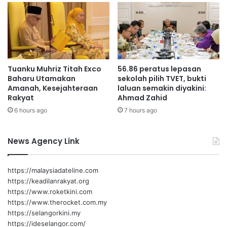
a
p
n
e
l
r
e
p
b
a
i
d
Tuanku Muhriz Titah Exco
56.86 peratus lepasan
h
u
Baharu Utamakan
sekolah pilih TVET, bukti
d
a
Amanah, Kesejahteraan
laluan semakin diyakini:
u
n
Rakyat
Ahmad Zahid
a
d
6 hours ago
7 hours ago
a
a
b
l
a
a
News Agency Link
d
m
s
k
e
o
https://malaysiadateline.com
j
m
https://keadilanrakyat.org
a
u
https://www.roketkini.com
r
n
https://www.therocket.com.my
a
i
https://selangorkini.my
h
t
https://ideselangor.com/