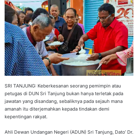
n
d
a
n
e
m
a
i
l
SRI TANJUNG: Keberkesanan seorang pemimpin atau
petugas di DUN Sri Tanjung bukan hanya terletak pada
jawatan yang disandang, sebaliknya pada sejauh mana
amanah itu diterjemahkan kepada tindakan demi
kepentingan rakyat.
Ahli Dewan Undangan Negeri (ADUN) Sri Tanjung, Dato’ Dr.