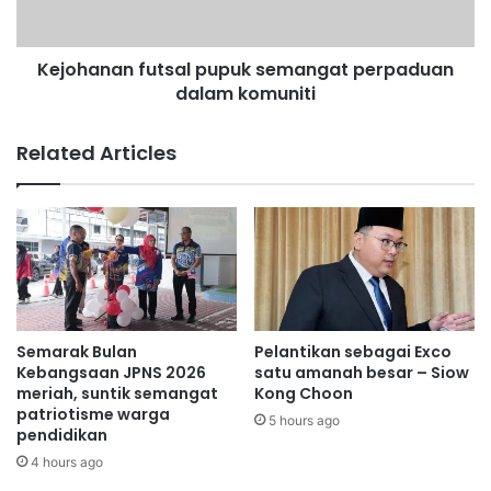
d
a
a
n
r
Kejohanan futsal pupuk semangat perpaduan
f
H
dalam komuniti
u
a
t
j
s
Related Articles
i
a
A
l
h
p
m
u
a
p
d
u
R
k
a
s
s
e
Semarak Bulan
Pelantikan sebagai Exco
a
m
Kebangsaan JPNS 2026
satu amanah besar – Siow
h
a
meriah, suntik semangat
Kong Choon
s
patriotisme warga
n
5 hours ago
pendidikan
i
g
m
a
4 hours ago
p
t