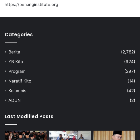
k
i
https://penanginstitute.org
o
m
u
n
Categories
i
t
i
Berita
(2,782)
R
a
YB Kita
(924)
s
Program
(297)
a
h
Naratif Kito
(14)
Kolumnis
(42)
ADUN
(2)
Last Modified Posts