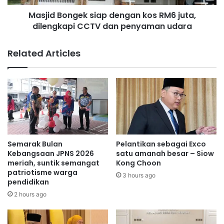
r
n
a
Masjid Bongek siap dengan kos RM6 juta,
g
f
dilengkapi CCTV dan penyaman udara
e
a
k
n
s
Related Articles
B
i
e
a
r
p
p
d
r
e
e
n
s
g
t
a
i
n
Semarak Bulan
Pelantikan sebagai Exco
j
k
Kebangsaan JPNS 2026
satu amanah besar – Siow
D
o
meriah, suntik semangat
Kong Choon
a
patriotisme warga
s
3 hours ago
pendidikan
l
R
a
M
2 hours ago
m
6
A
j
n