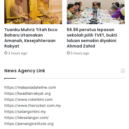
u
u
t
g
a
e
,
r
d
Tuanku Muhriz Titah Exco
56.86 peratus lepasan
a
i
Baharu Utamakan
sekolah pilih TVET, bukti
h
l
Amanah, Kesejahteraan
laluan semakin diyakini:
C
e
Rakyat
Ahmad Zahid
R
n
3 hours ago
5 hours ago
E
g
M
k
E
a
News Agency Link
J
p
u
i
r
C
https://malaysiadateline.com
n
C
https://keadilanrakyat.org
a
T
https://www.roketkini.com
l
V
https://www.therocket.com.my
2
d
https://selangorkini.my
0
a
https://ideselangor.com/
2
n
https://penanginstitute.org
5
p