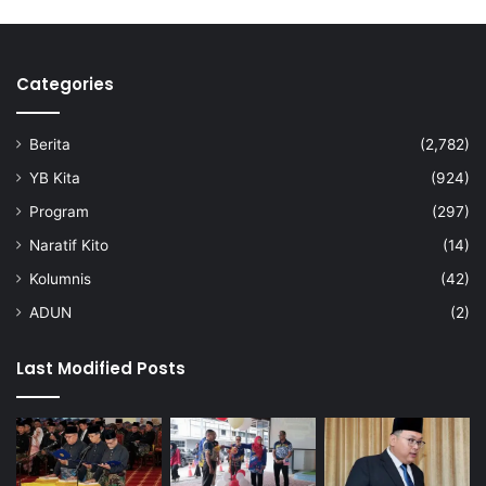
e
n
y
Categories
a
m
a
Berita
(2,782)
n
u
YB Kita
(924)
d
Program
(297)
a
r
Naratif Kito
(14)
a
Kolumnis
(42)
ADUN
(2)
Last Modified Posts