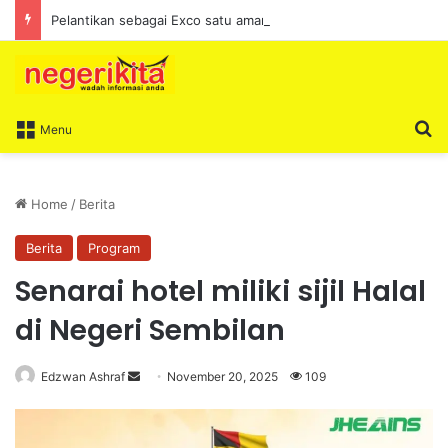
Pelantikan sebagai Exco satu amanah besar – Siow Kong Choon
S
Menu
Home
/
Berita
Berita
Program
Senarai hotel miliki sijil Halal
di Negeri Sembilan
Edzwan Ashraf
S
November 20, 2025
109
e
n