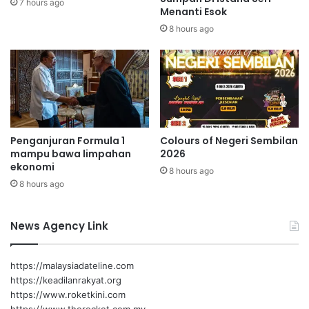
7 hours ago
Menanti Esok
l
t
e
f
8 hours ago
p
o
o
r
k
m
p
p
a
r
l
o
i
m
Penganjuran Formula 1
Colours of Negeri Sembilan
n
o
mampu bawa limpahan
2026
g
s
ekonomi
r
8 hours ago
i
8 hours ago
a
p
m
r
a
o
News Agency Link
i
d
u
k
https://malaysiadateline.com
u
https://keadilanrakyat.org
s
https://www.roketkini.com
a