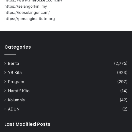
https://www.therocket.com.my
h
https://selangorkini.my
a
https://ideselangor.com/
w
https://penanginstitute.org
a
n
N
e
Categories
g
e
r
Berita
(2,775)
i
S
YB Kita
(923)
e
Program
(297)
m
b
Naratif Kito
(14)
i
Kolumnis
(42)
l
a
ADUN
(2)
n
Last Modified Posts