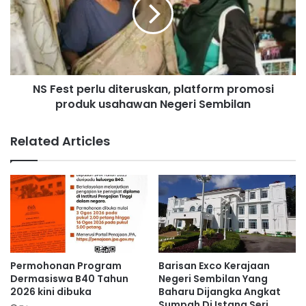
4
e
c
s
i
t
p
p
t
e
a
r
r
NS Fest perlu diteruskan, platform promosi
l
e
produk usahawan Negeri Sembilan
u
k
d
o
i
Related Articles
d
t
p
e
e
r
m
u
a
s
k
k
a
a
i
n
a
,
Permohonan Program
Barisan Exco Kerajaan
n
p
Dermasiswa B40 Tahun
Negeri Sembilan Yang
t
l
2026 kini dibuka
Baharu Dijangka Angkat
e
Sumpah Di Istana Seri
a