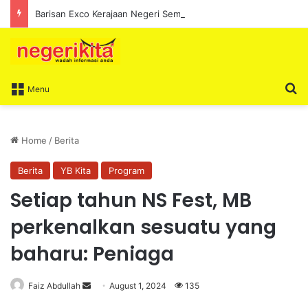
Barisan Exco Kerajaan Negeri Sembilan Yang Baharu Dijangka Angkat Sumpah Di Istana Seri Menanti Esok
S
Menu
Home
/
Berita
Berita
YB Kita
Program
Setiap tahun NS Fest, MB
perkenalkan sesuatu yang
baharu: Peniaga
Faiz Abdullah
S
August 1, 2024
135
e