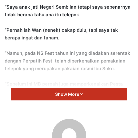
“Saya anak jati Negeri Sembilan tetapi saya sebenarnya
tidak berapa tahu apa itu telepok.
“Pernah lah Wan (nenek) cakap dulu, tapi saya tak
berapa ingat dan faham.
“Namun, pada NS Fest tahun ini yang diadakan serentak
dengan Perpatih Fest, telah diperkenalkan pemakaian
telepok yang merupakan pakaian rasmi Ibu Soko.
“Sebelum ini MB pernah juga memperkenalkan Pesta
Bola Ngoca,” kata Hawa dari Seremban.
Show More
Dalam pada itu, Hawa yang mengusahakan perniagaan
membuat Kopi Barli dan Kopi Dinda (Kacip Fatimah) mahu
Kerajaan Negeri Sembilan meneruskan program NS Fest.
“NS Fest perlu diteruskan kerana ia merupakan