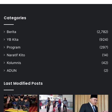
y
l
e
a
l
i
Categories
u
R
r
M
u
2
Berita
(2,782)
h
2
b
YB Kita
(924)
i
Program
(297)
l
i
Naratif Kito
(14)
o
Kolumnis
(42)
n
ADUN
(2)
Last Modified Posts