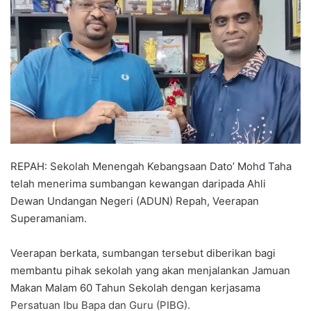
a
n
e
m
a
i
l
REPAH: Sekolah Menengah Kebangsaan Dato’ Mohd Taha
telah menerima sumbangan kewangan daripada Ahli
Dewan Undangan Negeri (ADUN) Repah, Veerapan
Superamaniam.
Veerapan berkata, sumbangan tersebut diberikan bagi
membantu pihak sekolah yang akan menjalankan Jamuan
Makan Malam 60 Tahun Sekolah dengan kerjasama
Persatuan Ibu Bapa dan Guru (PIBG).