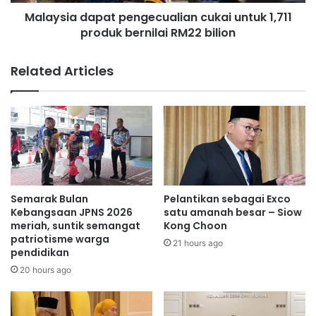
d
k
Malaysia dapat pengecualian cukai untuk 1,711
a
a
produk bernilai RM22 bilion
p
n
a
p
t
Related Articles
e
p
m
e
b
n
a
g
n
e
g
c
u
u
n
a
a
l
Semarak Bulan
Pelantikan sebagai Exco
n
i
Kebangsaan JPNS 2026
satu amanah besar – Siow
D
a
meriah, suntik semangat
Kong Choon
U
patriotisme warga
n
21 hours ago
pendidikan
N
c
J
u
20 hours ago
e
k
r
a
a
i