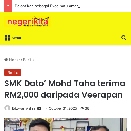
Pelantikan sebagai Exco satu amanah besar – Siow Kong Choon
S
Menu
Home
/
Berita
Berita
SMK Dato’ Mohd Taha terima
RM2,000 daripada Veerapan
Edzwan Ashraf
S
October 31, 2025
38
e
n
d