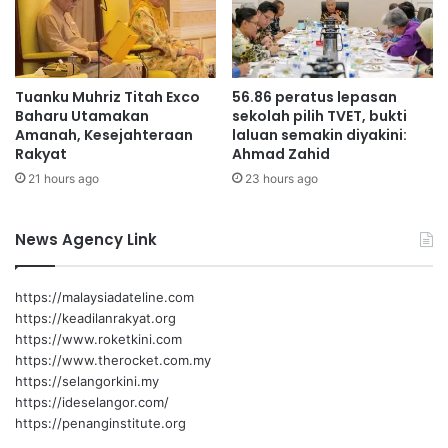
m
u
P
n
a
t
d
u
Tuanku Muhriz Titah Exco
56.86 peratus lepasan
a
k
Baharu Utamakan
sekolah pilih TVET, bukti
n
1
Amanah, Kesejahteraan
laluan semakin diyakini:
g
,
Rakyat
Ahmad Zahid
b
7
21 hours ago
23 hours ago
e
1
r
1
i
p
News Agency Link
m
r
a
o
n
d
https://malaysiadateline.com
f
u
https://keadilanrakyat.org
a
k
https://www.roketkini.com
a
b
https://www.therocket.com.my
t
e
https://selangorkini.my
m
r
https://ideselangor.com/
e
n
https://penanginstitute.org
n
i