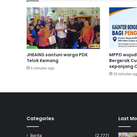
_
T
V
E
T
JHEAINS santuni warga PDK
MPPD wujud
Telok Kemang
Bergerak Cu
sepanjang 
5 minutes ago
25 minutes a
Categories
Last Mo
Berita
(2,777)