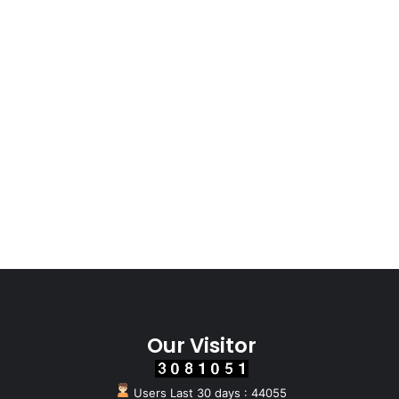
Our Visitor
Users Last 30 days : 44055