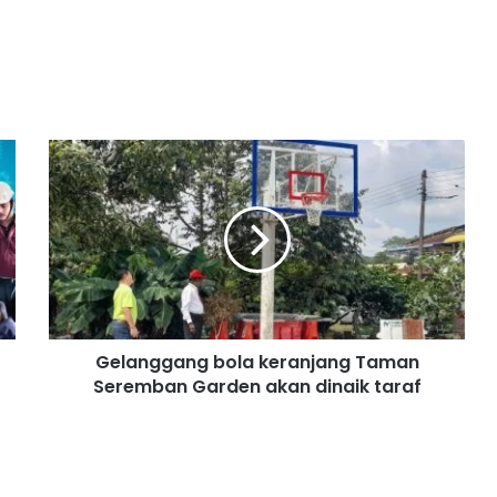
G
e
l
a
n
g
g
a
n
Gelanggang bola keranjang Taman
g
Seremban Garden akan dinaik taraf
b
o
l
a
k