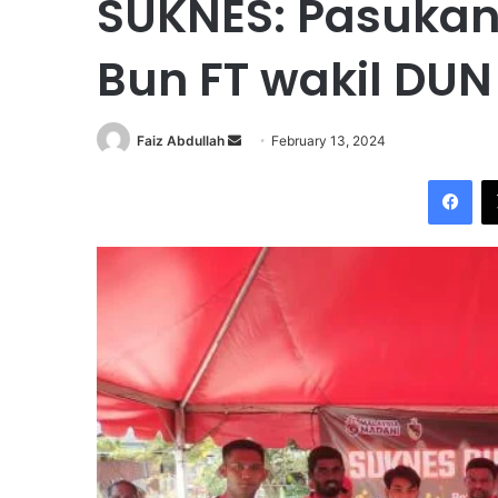
SUKNES: Pasukan
Bun FT wakil DU
Faiz Abdullah
S
February 13, 2024
e
Facebook
n
d
a
n
e
m
a
i
l