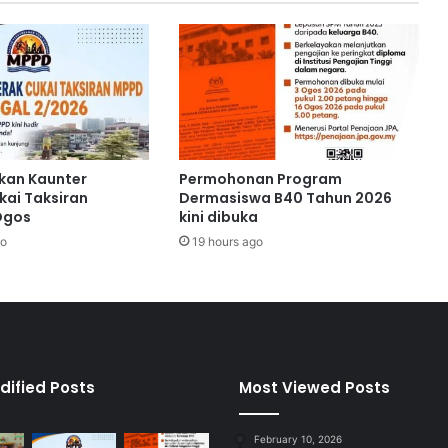
e
r
a
n
j
a
n
g
T
kan Kaunter
Permohonan Program
a
kai Taksiran
Dermasiswa B40 Tahun 2026
m
Ogos
kini dibuka
a
go
19 hours ago
n
S
e
r
e
m
b
dified Posts
Most Viewed Posts
a
n
February 10, 2026
G