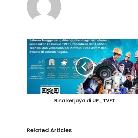
B
i
n
a
k
e
r
j
a
Bina kerjaya di UP_TVET
y
a
d
i
U
Related Articles
P