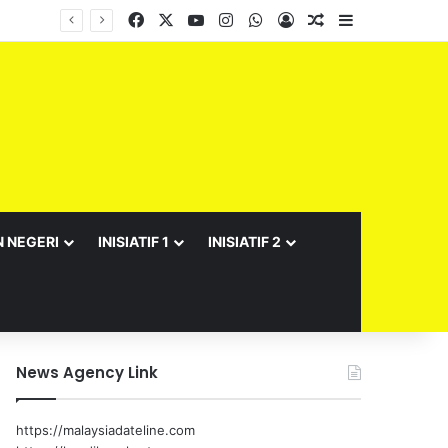
Facebook
X
YouTube
Instagram
WhatsApp
Log In
Random Article
Sidebar
N NEGERI
INISIATIF 1
INISIATIF 2
News Agency Link
https://malaysiadateline.com