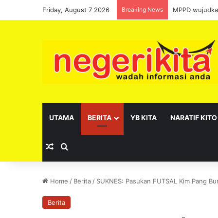
Friday, August 7 2026
Breaking News
MPPD wujudkan
UTAMA
BERITA
YB KITA
NARATIF KITO
Random Article
Search for
Home
/
Berita
/
SUKNES: Pasukan FUTSAL Kim Pang Bu
Berita