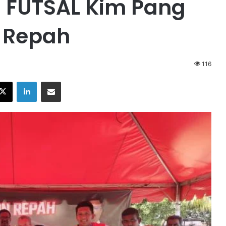
 FUTSAL Kim Pang
N Repah
116
X
LinkedIn
Share via Email