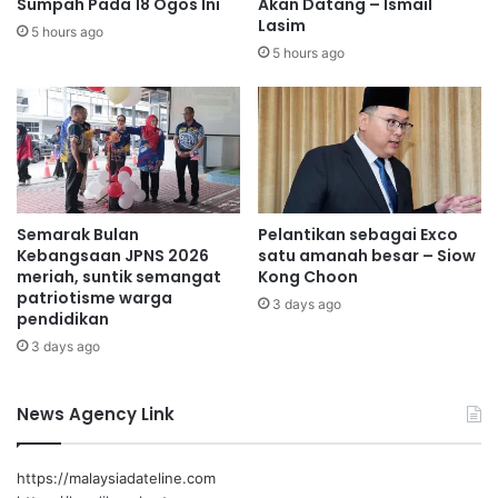
s
Sumpah Pada 18 Ogos Ini
Akan Datang – Ismail
Lasim
i
5 hours ago
a
5 hours ago
g
a
Semarak Bulan
Pelantikan sebagai Exco
Kebangsaan JPNS 2026
satu amanah besar – Siow
meriah, suntik semangat
Kong Choon
patriotisme warga
3 days ago
pendidikan
3 days ago
News Agency Link
https://malaysiadateline.com