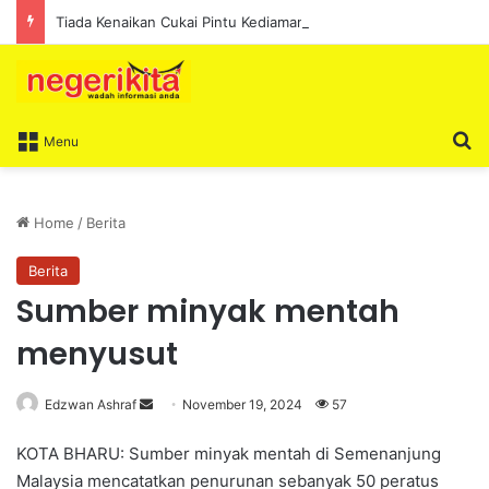
Tiada Kenaikan Cukai Pintu Kediaman Bagi Lima Tahun Akan Datang – Ismail Lasim
S
Menu
Home
/
Berita
Berita
Sumber minyak mentah
menyusut
Edzwan Ashraf
S
November 19, 2024
57
e
KOTA BHARU: Sumber minyak mentah di Semenanjung
n
Malaysia mencatatkan penurunan sebanyak 50 peratus
d