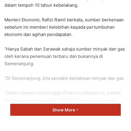
dalam tempoh 10 tahun kebelakang.
a
n
Menteri Ekonomi, Rafizi Ramli berkata, sumber berkenaan
e
sebelum ini memberi kelebihan kepada pertumbuhan
m
a
ekonomi dan agihan pendapatan.
i
l
“Hanya Sabah dan Sarawak sahaja sumber minyak dan gas
oleh kerana penemuan terbaru dan bukannya di
Semenanjung.
“Di Semenanjung, kita semakin kehabisan minyak dan gas.
“Dalam tempoh lima hingga 10 tahun sebelum ini, jumlah
pengeluaran minyak ialah 700,000 tong sehari, namun
berkurangan sehingga 350,000 sehari.
Show More
“Kekurangan ini menjadi cabaran besar kepada kerajaan
dalam soal mengagihkan dan menentukan peruntukan ke