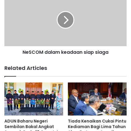
o
e
r
S
i
C
@
O
U
M
S
d
I
a
M
l
NeSCOM dalam keadaan siap siaga
2
a
0
m
2
k
Related Articles
4
e
a
d
a
a
n
s
i
a
ADUN Baharu Negeri
Tiada Kenaikan Cukai Pintu
p
Sembilan Bakal Angkat
Kediaman Bagi Lima Tahun