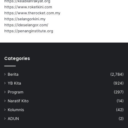
https://keadilanrakyat.org
https://www.roketkini.com
https://www.therocket.com.my
https://selangorkini.my
https://ideselangor.com/
https://penanginstitute.org
Categories
Berita
(2,784)
YB Kita
(924)
Program
(297)
Naratif Kito
(14)
Kolumnis
(42)
ADUN
(2)