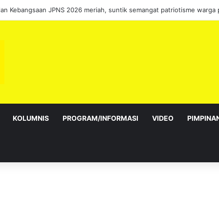
sebagai Exco satu amanah besar – Siow Kong Choon
KOLUMNIS
PROGRAM/INFORMASI
VIDEO
PIMPINA