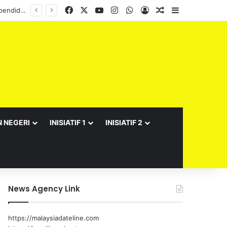
Facebook
X
YouTube
Instagram
WhatsApp
Log In
Random Article
Sidebar
N NEGERI
INISIATIF 1
INISIATIF 2
News Agency Link
https://malaysiadateline.com