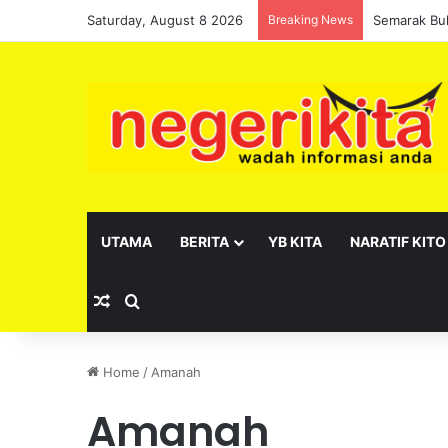
Saturday, August 8 2026
Breaking News
Pelantikan 
UTAMA
BERITA
YB KITA
NARATIF KITO
Random Article
Search for
Home
/
Amanah
Amanah