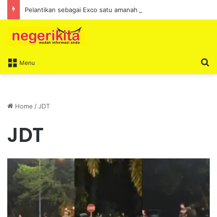
Pelantikan sebagai Exco satu amanah besar – Siow Kong Choon
S
Menu
Home
/
JDT
JDT