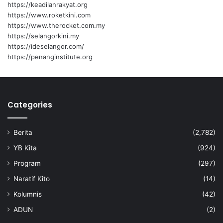
https://keadilanrakyat.org
https://www.roketkini.com
https://www.therocket.com.my
https://selangorkini.my
https://ideselangor.com/
https://penanginstitute.org
Categories
Berita
(2,782)
YB Kita
(924)
Program
(297)
Naratif Kito
(14)
Kolumnis
(42)
ADUN
(2)