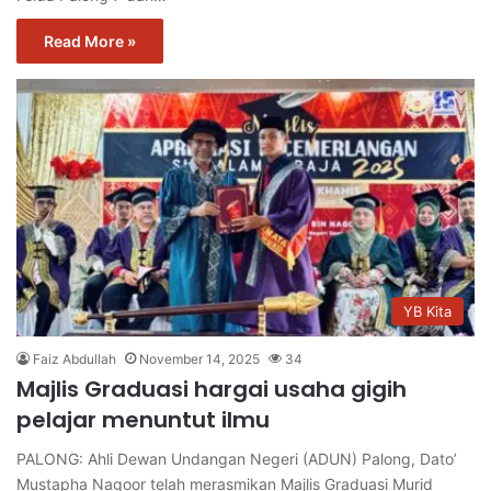
Read More »
YB Kita
Faiz Abdullah
November 14, 2025
34
Majlis Graduasi hargai usaha gigih
pelajar menuntut ilmu
PALONG: Ahli Dewan Undangan Negeri (ADUN) Palong, Dato’
Mustapha Nagoor telah merasmikan Majlis Graduasi Murid