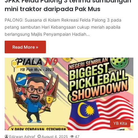
JPKK Felda Palong 3 terima sumbangan
mini traktor daripada Pak Mus
PALONG: Suasana di Kolam Rekreasi Felda Palong 3 pada
petang sambutan Hari Kebangsaan cukup meriah apabila
berlangsung Majlis Penyampaian Hadiah…
Read More »
YB Kita
Edzwan Ashraf
August 4, 2025
47