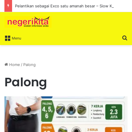
Pelantikan sebagai Exco satu amanah besar – Siow Kong Choon
S
Menu
Home
/
Palong
Palong