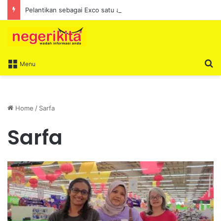
Pelantikan sebagai Exco satu amanah besar – Siow Kong Choon
S
Menu
Home
/
Sarfa
Sarfa