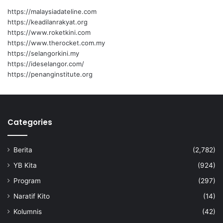
https://malaysiadateline.com
https://keadilanrakyat.org
https://www.roketkini.com
https://www.therocket.com.my
https://selangorkini.my
https://ideselangor.com/
https://penanginstitute.org
Categories
Berita
(2,782)
YB Kita
(924)
Program
(297)
Naratif Kito
(14)
Kolumnis
(42)