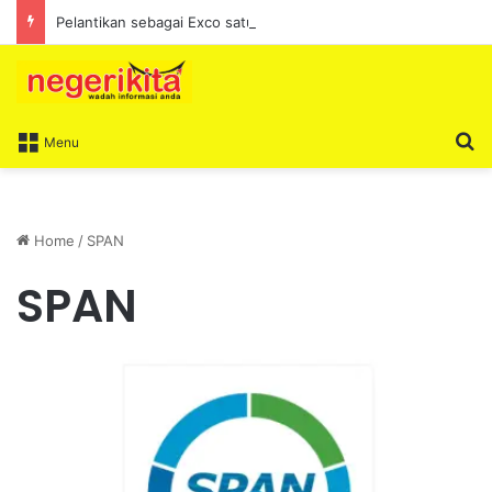
Pelantikan sebagai Exco satu amanah besar – Siow Kong Choon
S
Menu
Home
/
SPAN
SPAN