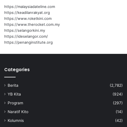
https://malaysiadateline.com
https://keadilanrakyat.org
https://www.roketkini.com
https://www.therocket.com.my
https://selangorkini.my
https://ideselangor.com/
https://penanginstitute.org
Categories
Berita
(2,782)
YB Kita
(924)
Program
(297)
Naratif Kito
(14)
Kolumnis
(42)