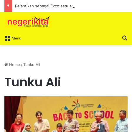
Pelantikan sebagai Exco satu amanah besar – Siow Kong Choon
S
Menu
Home
/
Tunku Ali
Tunku Ali