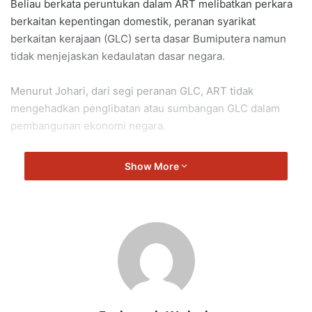
Beliau berkata peruntukan dalam ART melibatkan perkara
berkaitan kepentingan domestik, peranan syarikat
berkaitan kerajaan (GLC) serta dasar Bumiputera namun
tidak menjejaskan kedaulatan dasar negara.
Menurut Johari, dari segi peranan GLC, ART tidak
mengehadkan penglibatan atau sumbangan GLC dalam
pembangunan ekonomi negara.
Kerajaan kekal mempunyai kuasa penuh untuk menentukan
Show More
bentuk sokongan yang bersesuaian termasuk inisiatif bagi
memperkukuhkan ekonomi domestik dan kesejahteraan
rakyat.
“Bagi aspek cukai digital pula, ART tidak menghalang
Malaysia daripada mengenakan cukai digital selagi
pelaksanaannya tidak bersifat mendiskriminasi terhadap
syarikat AS,” katanya dalam jawapan bertulis yang