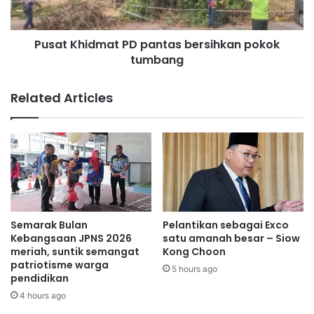
adalah selaras dengan undang-undang domestik sedia ada
s
i
serta mengutamakan pembangunan sosioekonomi
u
d
Malaysia,” katanya.
n
Pusat Khidmat PD pantas bersihkan pokok
m
d
tumbang
a
r
t
a
P
Related Articles
i
D
n
p
K
a
a
n
m
t
p
a
u
s
n
b
g
e
Semarak Bulan
Pelantikan sebagai Exco
B
r
Kebangsaan JPNS 2026
satu amanah besar – Siow
a
s
meriah, suntik semangat
Kong Choon
h
patriotisme warga
i
5 hours ago
pendidikan
a
h
g
k
4 hours ago
i
a