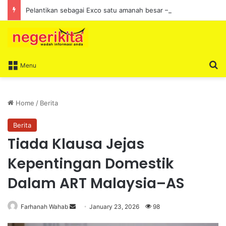
Pelantikan sebagai Exco satu amanah besar – Siow Kong Choon
S
Menu
Home
/
Berita
Berita
Tiada Klausa Jejas
Kepentingan Domestik
Dalam ART Malaysia–AS
Farhanah Wahab
S
January 23, 2026
98
e