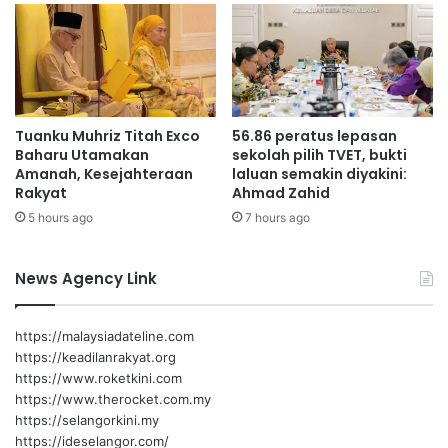
a
n
J
p
i
o
b
k
o
o
i
k
Tuanku Muhriz Titah Exco
56.86 peratus lepasan
t
Baharu Utamakan
sekolah pilih TVET, bukti
u
Amanah, Kesejahteraan
laluan semakin diyakini:
m
Rakyat
Ahmad Zahid
b
5 hours ago
7 hours ago
a
n
g
News Agency Link
https://malaysiadateline.com
https://keadilanrakyat.org
https://www.roketkini.com
https://www.therocket.com.my
https://selangorkini.my
https://ideselangor.com/