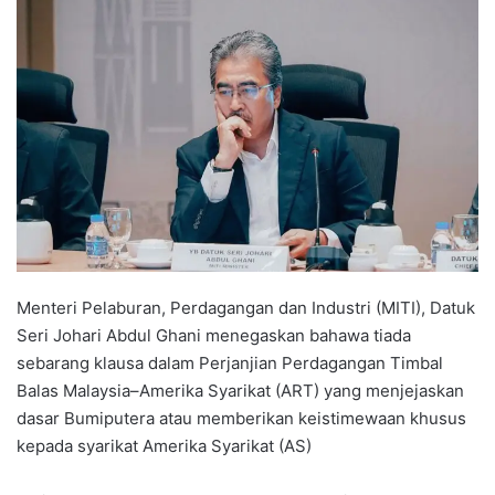
n
d
a
n
e
m
a
i
l
Menteri Pelaburan, Perdagangan dan Industri (MITI), Datuk
Seri Johari Abdul Ghani menegaskan bahawa tiada
sebarang klausa dalam Perjanjian Perdagangan Timbal
Balas Malaysia–Amerika Syarikat (ART) yang menjejaskan
dasar Bumiputera atau memberikan keistimewaan khusus
kepada syarikat Amerika Syarikat (AS)