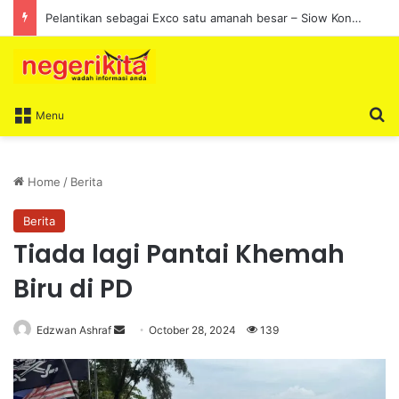
Pelantikan sebagai Exco satu amanah besar – Siow Kong Choon
S
Menu
Home
/
Berita
Berita
Tiada lagi Pantai Khemah
Biru di PD
Edzwan Ashraf
S
October 28, 2024
139
e
n
d