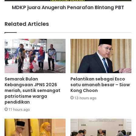
a
,
MDKP juara Anugerah Penarafan Bintang PBT
A
R
n
a
u
Related Articles
j
g
a
e
s
r
e
a
k
h
a
P
r
e
e
n
n
a
Semarak Bulan
Pelantikan sebagai Exco
a
r
Kebangsaan JPNS 2026
satu amanah besar – Siow
m
a
meriah, suntik semangat
Kong Choon
b
patriotisme warga
f
13 hours ago
pendidikan
i
a
l
n
11 hours ago
t
B
i
i
n
n
d
t