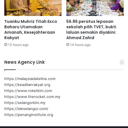
a
a
k
n
a
g
Tuanku Muhriz Titah Exco
56.86 peratus lepasan
n
P
Baharu Utamakan
sekolah pilih TVET, bukti
B
Amanah, Kesejahteraan
laluan semakin diyakini:
T
Rakyat
Ahmad Zahid
13 hours ago
14 hours ago
News Agency Link
https://malaysiadateline.com
https://keadilanrakyat.org
https://www.roketkini.com
https://www.therocket.com.my
https://selangorkini.my
https://ideselangor.com/
https://penanginstitute.org