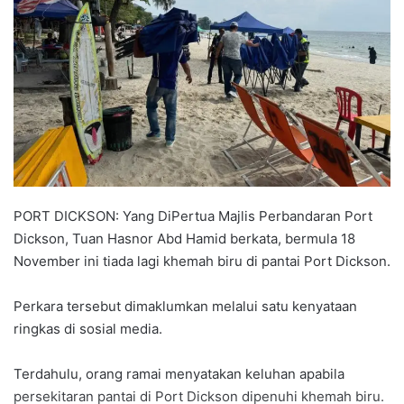
a
n
e
m
a
i
l
PORT DICKSON: Yang DiPertua Majlis Perbandaran Port
Dickson, Tuan Hasnor Abd Hamid berkata, bermula 18
November ini tiada lagi khemah biru di pantai Port Dickson.
Perkara tersebut dimaklumkan melalui satu kenyataan
ringkas di sosial media.
Terdahulu, orang ramai menyatakan keluhan apabila
persekitaran pantai di Port Dickson dipenuhi khemah biru.