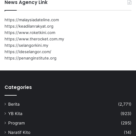
News Agency Link
a
a
l
n
a
h
https://malaysiadateline.com
m
o
https://keadilanrakyat.org
I
s
https://www.roketkini.com
n
p
https://www.therocket.com.my
i
i
https://selangorkini.my
t
https://ideselangor.com/
a
https://penanginstitute.org
l
a
m
b
Categories
i
l
m
Berita
(2,771)
a
s
YB Kita
(923)
a
Program
(295)
l
a
Naratif Kito
(14)