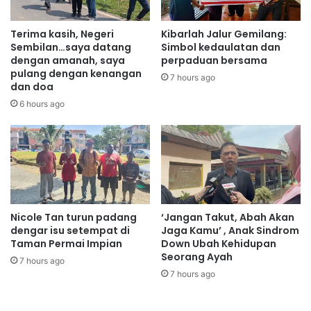
b
a
u
y
Terima kasih, Negeri
Kibarlah Jalur Gemilang:
t
a
Sembilan…saya datang
Simbol kedaulatan dan
P
n
dengan amanah, saya
perpaduan bersama
e
pulang dengan kenangan
a
7 hours ago
dan doa
t
n
i
b
6 hours ago
r
a
S
h
e
a
h
g
i
i
n
a
g
n
Nicole Tan turun padang
‘Jangan Takut, Abah Akan
g
k
dengar isu setempat di
Jaga Kamu’ , Anak Sindrom
a
e
Taman Permai Impian
Down Ubah Kehidupan
J
c
Seorang Ayah
7 hours ago
a
e
7 hours ago
m
m
7
a
M
s