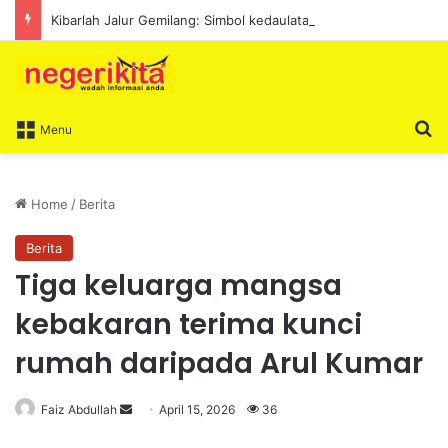
Kibarlah Jalur Gemilang: Simbol kedaulatan dan perpaduan bersama
S
Menu
Home
/
Berita
Berita
Tiga keluarga mangsa
kebakaran terima kunci
rumah daripada Arul Kumar
Faiz Abdullah
S
April 15, 2026
36
e