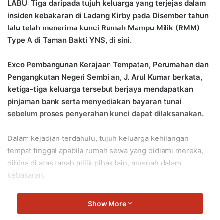
LABU: Tiga daripada tujuh keluarga yang terjejas dalam
n
insiden kebakaran di Ladang Kirby pada Disember tahun
d
lalu telah menerima kunci Rumah Mampu Milik (RMM)
a
Type A di Taman Bakti YNS, di sini.
n
e
Exco Pembangunan Kerajaan Tempatan, Perumahan dan
m
a
Pengangkutan Negeri Sembilan, J. Arul Kumar berkata,
i
ketiga-tiga keluarga tersebut berjaya mendapatkan
l
pinjaman bank serta menyediakan bayaran tunai
sebelum proses penyerahan kunci dapat dilaksanakan.
Dalam kejadian terdahulu, tujuh keluarga kehilangan
tempat tinggal apabila rumah sewa yang didiami mereka,
dibina di atas tanah milik pihak lain, musnah dalam
kebakaran.
Susulan itu, Menteri Besar Negeri Sembilan, Dato’ Seri
Show More
Utama Aminuddin Harun telah berjanji untuk menawarkan