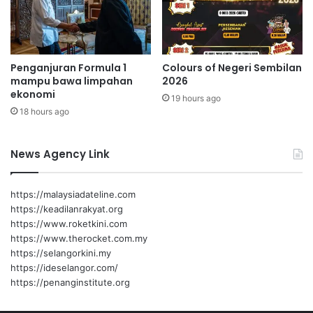
r
a
,
n
i
a
b
k
Penganjuran Formula 1
Colours of Negeri Sembilan
u
-
mampu bawa limpahan
2026
t
k
ekonomi
u
19 hours ago
a
18 hours ago
n
n
g
a
g
k
News Agency Link
a
s
l
e
d
m
https://malaysiadateline.com
a
a
https://keadilanrakyat.org
n
r
https://www.roketkini.com
p
a
https://www.therocket.com.my
e
k
https://selangorkini.my
n
k
https://ideselangor.com/
g
a
https://penanginstitute.org
a
n
n
A