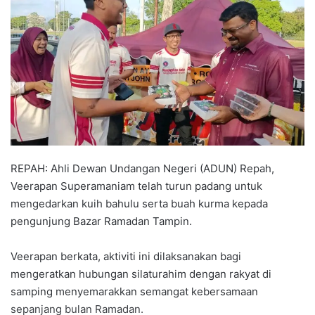
a
n
e
m
a
i
l
REPAH: Ahli Dewan Undangan Negeri (ADUN) Repah,
Veerapan Superamaniam telah turun padang untuk
mengedarkan kuih bahulu serta buah kurma kepada
pengunjung Bazar Ramadan Tampin.
Veerapan berkata, aktiviti ini dilaksanakan bagi
mengeratkan hubungan silaturahim dengan rakyat di
samping menyemarakkan semangat kebersamaan
sepanjang bulan Ramadan.