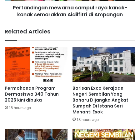
n
4
Pertandingan mewarna sampul raya kanak-
g
0
kanak semarakkan Aidilfitri di Ampangan
a
0
n
k
m
Related Articles
e
e
p
w
a
a
d
r
a
n
p
a
e
s
s
a
a
m
Permohonan Program
Barisan Exco Kerajaan
k
p
Dermasiswa B40 Tahun
Negeri Sembilan Yang
i
u
2026 kini dibuka
Baharu Dijangka Angkat
t
Sumpah Di Istana Seri
l
18 hours ago
Menanti Esok
k
r
a
a
18 hours ago
n
y
s
a
e
k