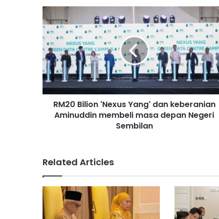
R
M
2
0
B
i
l
i
o
RM20 Bilion 'Nexus Yang' dan keberanian
n
Aminuddin membeli masa depan Negeri
'
N
Sembilan
e
x
u
Related Articles
s
Y
a
n
g
'