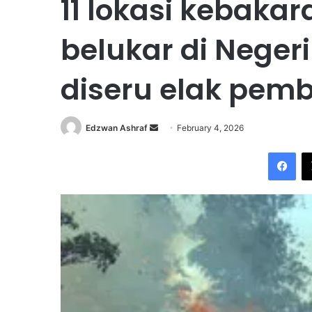
11 lokasi kebaka
belukar di Neger
diseru elak pem
Edzwan Ashraf
S
February 4, 2026
e
Facebook
n
d
a
n
e
m
a
i
l