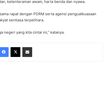
an, ketenteraman awam, harta benda dan nyawa.
jasama rapat dengan PDRM serta agensi penguatkuasaan
yat sentiasa terpelihara.
egeri yang kita cintai ini,” katanya.
Facebook
X
Share via Email