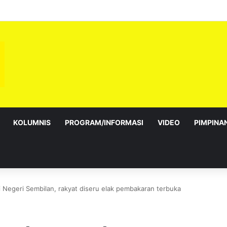
 Titah Exco Baharu Utamakan Amanah, Kesejahteraan Rakyat
KOLUMNIS
PROGRAM/INFORMASI
VIDEO
PIMPINA
i Negeri Sembilan, rakyat diseru elak pembakaran terbuka