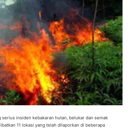
erius insiden kebakaran hutan, belukar dan semak
batkan 11 lokasi yang telah dilaporkan di beberapa