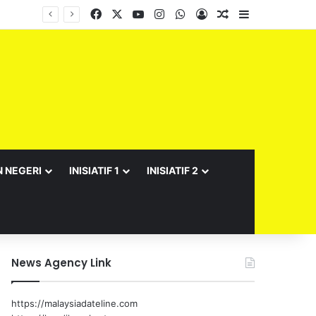
Facebook
X
YouTube
Instagram
WhatsApp
Log In
Random Article
Sidebar
N NEGERI
INISIATIF 1
INISIATIF 2
News Agency Link
https://malaysiadateline.com