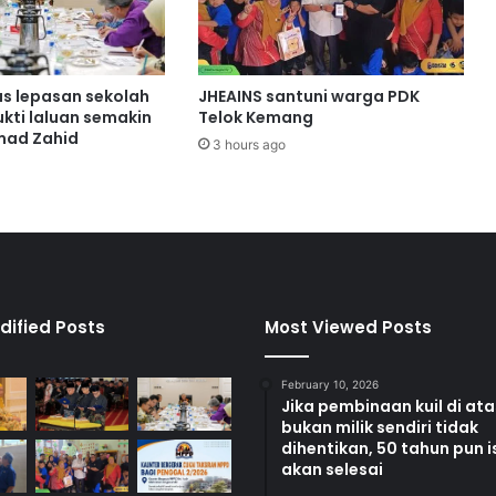
g
a
h
t
us lepasan sekolah
JHEAINS santuni warga PDK
e
bukti laluan semakin
Telok Kemang
r
hmad Zahid
3 hours ago
b
a
r
u
d
a
r
i
dified Posts
Most Viewed Posts
J
e
February 10, 2026
p
Jika pembinaan kuil di at
u
bukan milik sendiri tidak
n
dihentikan, 50 tahun pun i
akan selesai