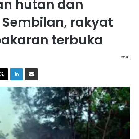
ran hutan dan
i Sembilan, rakyat
bakaran terbuka
41
X
LinkedIn
Share via Email