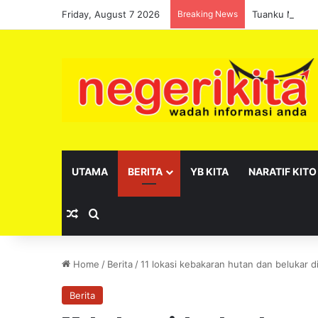
Friday, August 7 2026
Breaking News
Tuanku Muhriz
UTAMA
BERITA
YB KITA
NARATIF KITO
Random Article
Search for
Home
/
Berita
/
11 lokasi kebakaran hutan dan belukar d
Berita