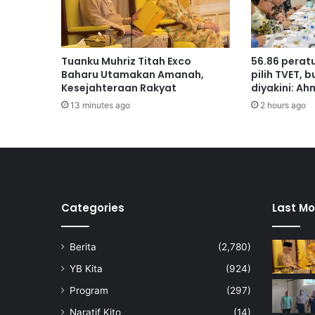
d
a
n
k
Tuanku Muhriz Titah Exco
56.86 perat
e
Baharu Utamakan Amanah,
pilih TVET, 
b
Kesejahteraan Rakyat
diyakini: A
e
13 minutes ago
2 hours ago
r
a
n
i
a
n
A
Categories
Last Mo
m
i
Berita
(2,780)
n
u
YB Kita
(924)
d
Program
(297)
d
i
Naratif Kito
(14)