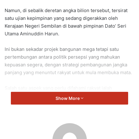
Namun, di sebalik deretan angka bilion tersebut, tersirat
satu ujian kepimpinan yang sedang digerakkan oleh
Kerajaan Negeri Sembilan di bawah pimpinan Dato’ Seri
Utama Aminuddin Harun.
Ini bukan sekadar projek bangunan mega tetapi satu
pertembungan antara politik persepsi yang mahukan
kepuasan segera, dengan strategi pembangunan jangka
panjang yang menuntut rakyat untuk mula membuka mata.
Salah satu aspek yang perlu difahami rakyat ialah
pendekatan pelaksanaan secara berfasa. Fasa Pertama
Show More
bernilai RM10 bilion dijangka siap awal tahun depan.
Di sinilah letaknya emosi tanggungjawab di mana kerajaan
negeri memilih untuk bersikap jujur dengan keupayaan
sebenar, bukannya sekadar “menjual mimpi”.