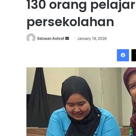
130 orang pelaja
persekolahan
Edzwan Ashraf
S
January 19, 2026
e
Facebook
n
d
a
n
e
m
a
i
l