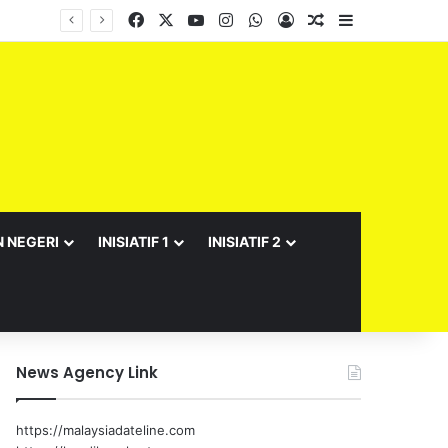
Facebook
X
YouTube
Instagram
WhatsApp
Log In
Random Article
Sidebar
Barisan Exco Kerajaan Negeri Sembilan Yang Baharu Dijangka Angkat Sumpah Di Istana Seri Menanti Esok
N NEGERI
INISIATIF 1
INISIATIF 2
News Agency Link
https://malaysiadateline.com