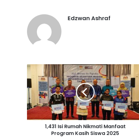
Edzwan Ashraf
1
,
4
3
1
I
s
i
R
1,431 Isi Rumah Nikmati Manfaat
u
Program Kasih Siswa 2025
m