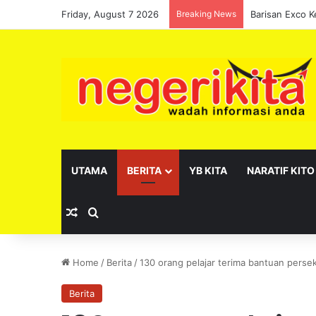
Friday, August 7 2026
Breaking News
UTAMA
BERITA
YB KITA
NARATIF KITO
Random Article
Search for
Home
/
Berita
/
130 orang pelajar terima bantuan perse
Berita