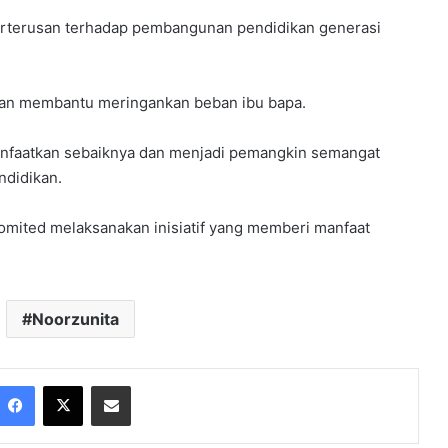
erterusan terhadap pembangunan pendidikan generasi
juan membantu meringankan beban ibu bapa.
nfaatkan sebaiknya dan menjadi pemangkin semangat
ndidikan.
komited melaksanakan inisiatif yang memberi manfaat
Noorzunita
Facebook
X
Share via Email