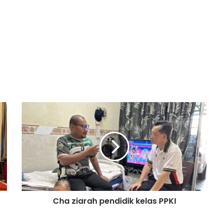
C
h
a
z
i
a
r
a
h
Cha ziarah pendidik kelas PPKI
p
e