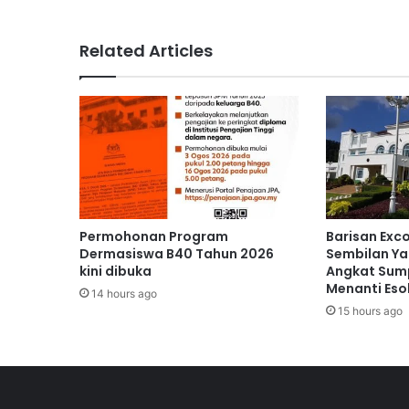
a
h
N
Related Articles
i
k
m
a
t
i
M
a
n
f
Permohonan Program
Barisan Exc
a
Dermasiswa B40 Tahun 2026
Sembilan Ya
a
kini dibuka
Angkat Sump
Menanti Eso
t
14 hours ago
P
15 hours ago
r
o
g
r
a