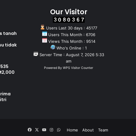
Our Visitor
Users Last 30 days : 45177
as tanah
Users This Month : 6706
Views This Month : 9514
su tidak
Who's Online : 1
Server Time : August 7, 2026 5:33
am
 535
Powered By
WPS Visitor Counter
M2,000
erima
tri
Facebook
X
YouTube
Instagram
WhatsApp
Home
About
Team