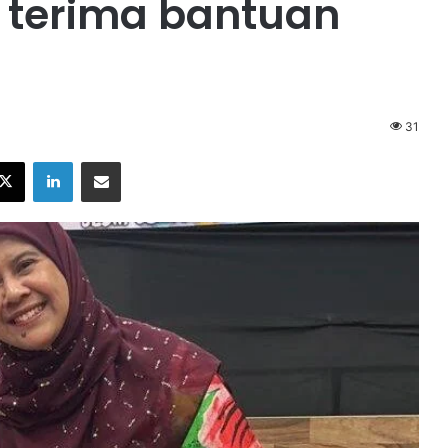
r terima bantuan
31
X
LinkedIn
Share via Email