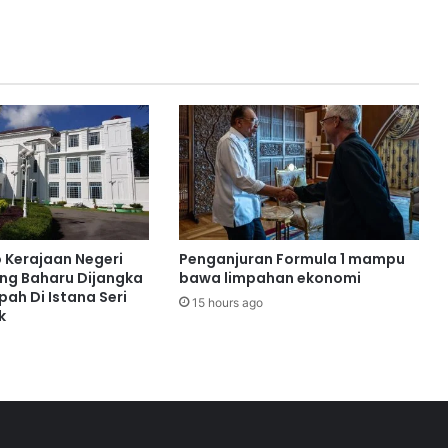
n
d
i
d
i
k
k
e
l
a
s
P
P
o Kerajaan Negeri
Penganjuran Formula 1 mampu
K
ng Baharu Dijangka
bawa limpahan ekonomi
I
ah Di Istana Seri
15 hours ago
k