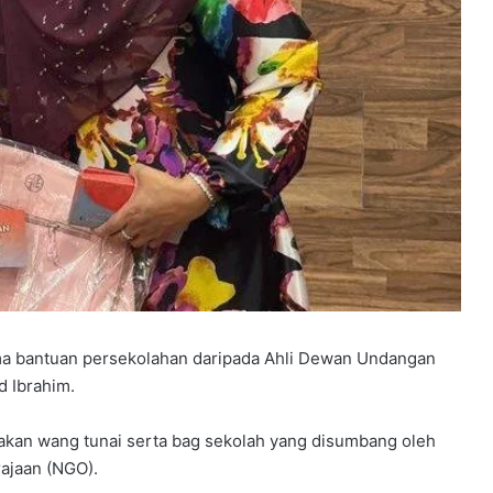
ma bantuan persekolahan daripada Ahli Dewan Undangan
d Ibrahim.
akan wang tunai serta bag sekolah yang disumbang oleh
rajaan (NGO).