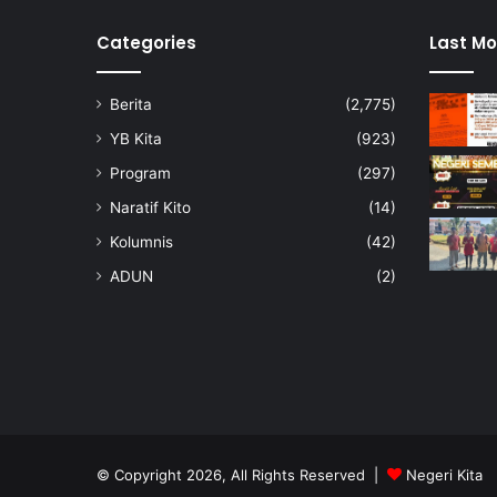
m
K
Categories
Last Mo
a
s
Berita
(2,775)
i
h
YB Kita
(923)
S
Program
(297)
i
s
Naratif Kito
(14)
w
Kolumnis
(42)
a
2
ADUN
(2)
0
2
5
© Copyright 2026, All Rights Reserved |
Negeri Kita