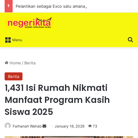
Pelantikan sebagai Exco satu amanah besar – Siow Kong Choon
S
Menu
Home
/
Berita
Berita
1,431 Isi Rumah Nikmati
Manfaat Program Kasih
Siswa 2025
Farhanah Wahab
S
January 16, 2026
73
e