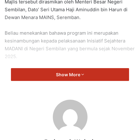
Majlis tersebut dirasmikan oleh Menteri Besar Negeri
Sembilan, Dato’ Seri Utama Haji Aminuddin bin Harun di
Dewan Menara MAINS, Seremban.
Beliau menekankan bahawa program ini merupakan
kesinambungan kepada pelaksanaan Inisiatif Sejahtera
MADANI di Negeri Sembilan yang bermula sejak November
2025.
Menurut Menteri Besar, program ini mencerminkan
Show More
komitmen berterusan kerajaan negeri dalam membantu
golongan memerlukan khususnya penerima eKasih dan
pelajar yang memerlukan sokongan pendidikan.
“Sehingga kini, seramai 1,431 Ketua Isi Rumah dan ahli isi
rumah eKasih telah menerima manfaat daripada inisiatif ini
dengan jumlah sumbangan keseluruhan sebanyak
RM701,917,” katanya.