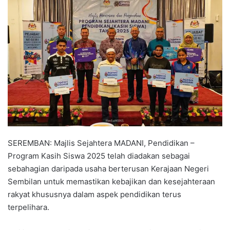
n
d
a
n
e
m
a
i
l
SEREMBAN: Majlis Sejahtera MADANI, Pendidikan –
Program Kasih Siswa 2025 telah diadakan sebagai
sebahagian daripada usaha berterusan Kerajaan Negeri
Sembilan untuk memastikan kebajikan dan kesejahteraan
rakyat khususnya dalam aspek pendidikan terus
terpelihara.