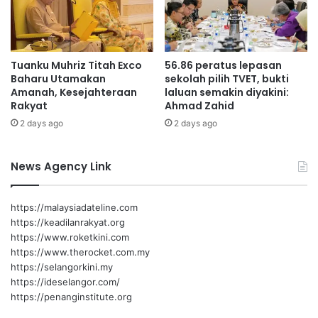
e
r
s
e
Tuanku Muhriz Titah Exco
56.86 peratus lepasan
k
Baharu Utamakan
sekolah pilih TVET, bukti
o
Amanah, Kesejahteraan
laluan semakin diyakini:
l
Rakyat
Ahmad Zahid
a
2 days ago
2 days ago
h
a
n
News Agency Link
https://malaysiadateline.com
https://keadilanrakyat.org
https://www.roketkini.com
https://www.therocket.com.my
https://selangorkini.my
https://ideselangor.com/
https://penanginstitute.org