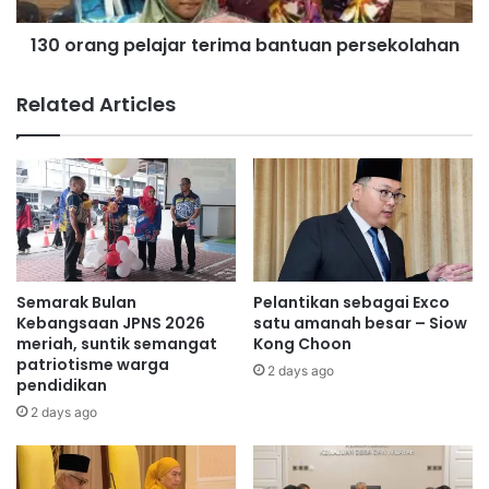
b
p
130 orang pelajar terima bantuan persekolahan
a
e
k
l
a
a
Related Articles
l
j
d
a
i
r
a
t
t
e
a
r
s
i
i
m
s
a
Semarak Bulan
Pelantikan sebagai Exco
e
b
Kebangsaan JPNS 2026
satu amanah besar – Siow
g
a
meriah, suntik semangat
Kong Choon
patriotisme warga
e
n
2 days ago
pendidikan
r
t
a
u
2 days ago
a
n
p