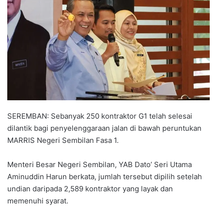
a
n
e
m
a
i
l
SEREMBAN: Sebanyak 250 kontraktor G1 telah selesai
dilantik bagi penyelenggaraan jalan di bawah peruntukan
MARRIS Negeri Sembilan Fasa 1.
Menteri Besar Negeri Sembilan, YAB Dato’ Seri Utama
Aminuddin Harun berkata, jumlah tersebut dipilih setelah
undian daripada 2,589 kontraktor yang layak dan
memenuhi syarat.