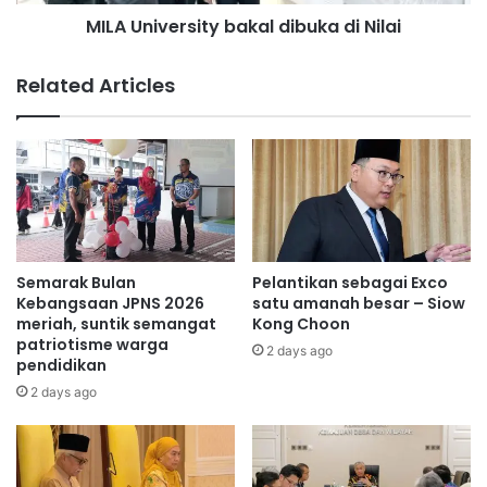
e
m
MILA University bakal dibuka di Nilai
r
a
s
n
i
Related Articles
g
t
a
y
t
b
p
a
e
k
r
a
s
l
a
d
t
i
Semarak Bulan
Pelantikan sebagai Exco
u
b
Kebangsaan JPNS 2026
satu amanah besar – Siow
a
u
meriah, suntik semangat
Kong Choon
n
patriotisme warga
k
2 days ago
pendidikan
d
a
a
d
2 days ago
n
i
k
N
e
i
p
l