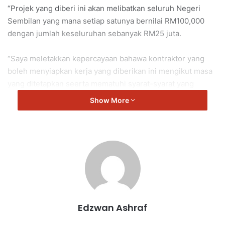
“Projek yang diberi ini akan melibatkan seluruh Negeri
Sembilan yang mana setiap satunya bernilai RM100,000
dengan jumlah keseluruhan sebanyak RM25 juta.
“Saya meletakkan kepercayaan bahawa kontraktor yang
boleh menyiapkan kerja yang diberikan ini mengikut masa
yang ditetapkan seerta mematuhi syarat-syarat yang
dipersetujui.
Show More
“Dalam masa sama, rakyat boleh menilai sejauh mana
kontraktor-kontraktor yang dipilih oleh kerajaan
menjalankan tugas mereka.
“Jika terdapat sebarang aduan, saya akan meminta pihak
Jabatan Kerja Raya (JKR) supaya mengemaskini laporan
tersebut dan sampaikan kepada saya dan Exco yang
Edzwan Ashraf
bertanggungjawab,” kata Aminuddin.