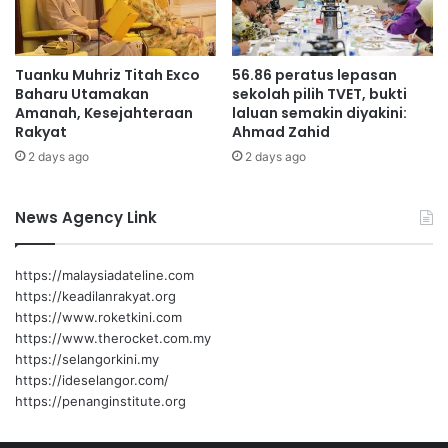
i
a
m
i
p
Tuanku Muhriz Titah Exco
56.86 peratus lepasan
i
Baharu Utamakan
sekolah pilih TVET, bukti
n
Amanah, Kesejahteraan
laluan semakin diyakini:
a
Rakyat
Ahmad Zahid
n
2 days ago
2 days ago
News Agency Link
https://malaysiadateline.com
https://keadilanrakyat.org
https://www.roketkini.com
https://www.therocket.com.my
https://selangorkini.my
https://ideselangor.com/
https://penanginstitute.org