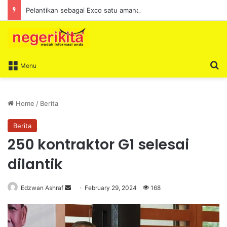
Pelantikan sebagai Exco satu amanah besar – Siow Kong Choon
S
Menu
Home
/
Berita
Berita
250 kontraktor G1 selesai
dilantik
Edzwan Ashraf
S
February 29, 2024
168
e
n
d