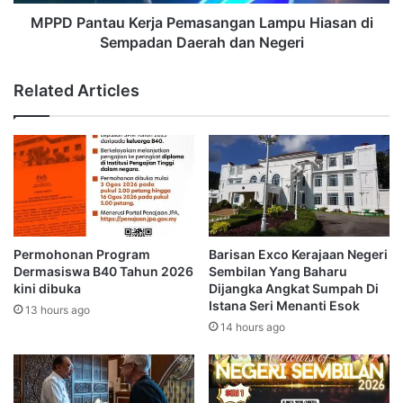
a
a
u
MPPD Pantau Kerja Pemasangan Lampu Hiasan di
n
K
Sempadan Daerah dan Negeri
S
e
i
r
Related Articles
n
j
g
a
a
P
p
e
u
m
r
a
a
s
,
a
R
n
Permohonan Program
Barisan Exco Kerajaan Negeri
a
g
Dermasiswa B40 Tahun 2026
Sembilan Yang Baharu
i
a
kini dibuka
Dijangka Angkat Sumpah Di
h
n
Istana Seri Menanti Esok
13 hours ago
E
L
14 hours ago
m
a
a
m
s
p
B
u