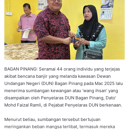
a
n
e
m
a
i
l
BAGAN PINANG: Seramai 44 orang individu yang terjejas
akibat bencana banjir yang melanda kawasan Dewan
Undangan Negeri (DUN) Bagan Pinang pada Mac 2025 lalu
menerima sumbangan kewangan atau ‘wang ihsan’ yang
disampaikan oleh Penyelaras DUN Bagan Pinang, Dato’
Mohd Faizal Ramli, di Pejabat Penyelaras DUN berkenaan.
Menurut beliau, sumbangan tersebut bertujuan
meringankan beban mangsa terlibat, termasuk mereka