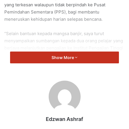
yang terkesan walaupun tidak berpindah ke Pusat
Pemindahan Sementara (PPS), bagi membantu
meneruskan kehidupan harian selepas bencana.
“Selain bantuan kepada mangsa banjir, saya turut
menyampaikan sumbangan kepada dua orang pelajar yang
berjaya melanjutkan pengajian ke Institut Pengajian Tinggi
Awam (IPTA),” katanya.
Show More
Majlis penyampaian sumbangan itu turut dihadiri Penolong
Pegawai Daerah Port Dickson, Tok Penghulu serta
Pengerusi Jawatankuasa Pembangunan dan Keselamatan
Kampung (JPKK) yang bersama-sama melancarkan
program berkenaan. Beliau turut merakamkan
penghargaan kepada Kerajaan Negeri Sembilan atas
keprihatinan berterusan terhadap kebajikan rakyat yang
Edzwan Ashraf
terkesan.