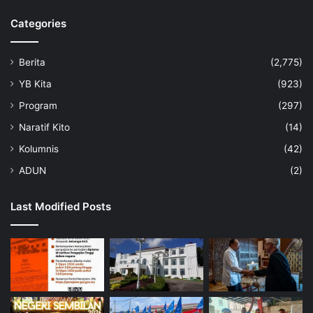
h
d
Categories
a
n
Berita
(2,775)
N
e
YB Kita
(923)
g
Program
(297)
e
r
Naratif Kito
(14)
i
Kolumnis
(42)
ADUN
(2)
Last Modified Posts