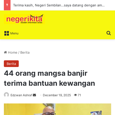
Terima kasih, Negeri Sembilan…saya datang dengan amanah, saya pulang dengan kenangan dan doa
S
Menu
Home
/
Berita
Berita
44 orang mangsa banjir
terima bantuan kewangan
Edzwan Ashraf
S
December 19, 2025
71
e
n
d