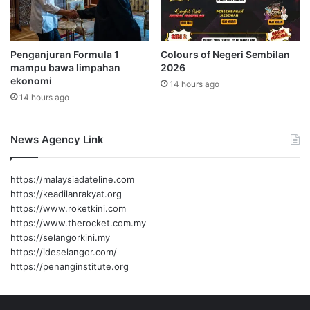
o
H
l
i
a
a
J
Penganjuran Formula 1
Colours of Negeri Sembilan
s
mampu bawa limpahan
2026
a
a
ekonomi
r
n
14 hours ago
i
14 hours ago
d
n
i
g
S
News Agency Link
S
e
u
m
k
p
https://malaysiadateline.com
a
a
https://keadilanrakyat.org
n
d
https://www.roketkini.com
S
a
https://www.therocket.com.my
E
n
https://selangorkini.my
A
D
https://ideselangor.com/
2
a
https://penanginstitute.org
0
e
2
r
5
a